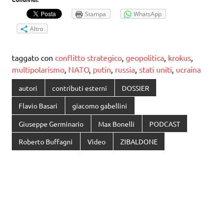
Stampa
WhatsApp
Altro
taggato con
conflitto strategico
,
geopolitica
,
krokus
,
multipolarismo
,
NATO
,
putin
,
russia
,
stati uniti
,
ucraina
autori
contributi esterni
DOSSIER
Flavio Basari
giacomo gabellini
Giuseppe Germinario
Max Bonelli
PODCAST
Roberto Buffagni
Video
ZIBALDONE