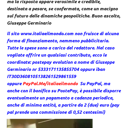
ma la risposta appare verosimile e credibile,
destinata a pesare, se confermata, come un macigno
sul futuro delle dinamiche geopolitiche. Buon ascolto,
Giuseppe Germinario
ll sito
www.italiaeilmondo.com
non fruisce di alcuna
forma di finanziamento, nemmeno pubblicitaria.
Tutte le spese sono a carico del redattore. Nel caso
vogliate offrire un qualsiasi contributo, ecco le
coordinate: postepay evolution a nome di Giuseppe
Germinario nr 5333171135855704 oppure iban
IT30D3608105138261529861559
oppure
PayPal.Me/italiaeilmondo
Su PayPal, ma
anche con il bonifico su PostePay, è possibile disporre
eventualmente un pagamento a cadenza periodica,
anche di minima entità, a partire da 2 (due) euro (pay
pal prende una commissione di 0,52 centesimi)