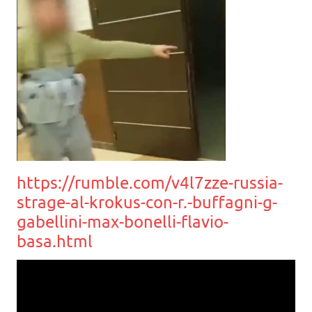
https://rumble.com/v4l7zze-russia-
strage-al-krokus-con-r.-buffagni-g-
gabellini-max-bonelli-flavio-
basa.html