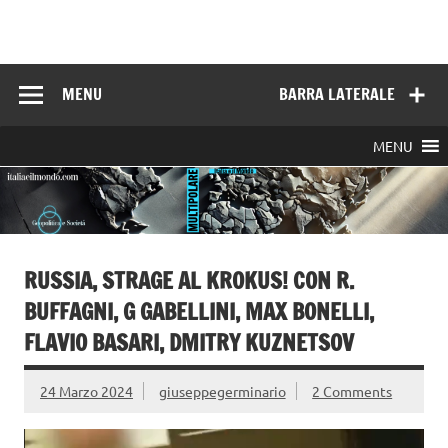
Skip
to
Italia e il mondo
content
MENU
BARRA LATERALE
MENU
RUSSIA, STRAGE AL KROKUS! CON R.
BUFFAGNI, G GABELLINI, MAX BONELLI,
FLAVIO BASARI, DMITRY KUZNETSOV
24 Marzo 2024
giuseppegerminario
2 Comments