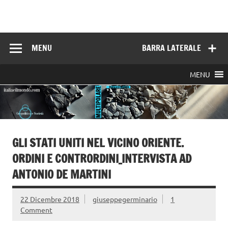
Skip
to
Italia e il mondo
content
MENU
BARRA LATERALE
MENU
GLI STATI UNITI NEL VICINO ORIENTE.
ORDINI E CONTRORDINI_INTERVISTA AD
ANTONIO DE MARTINI
22 Dicembre 2018
giuseppegerminario
1
Comment