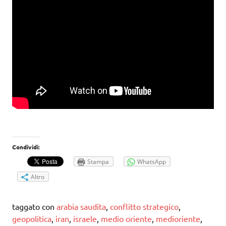
Condividi:
Stampa
WhatsApp
Altro
taggato con
arabia saudita
,
conflitto strategico
,
geopolitica
,
iran
,
israele
,
medio oriente
,
medioriente
,