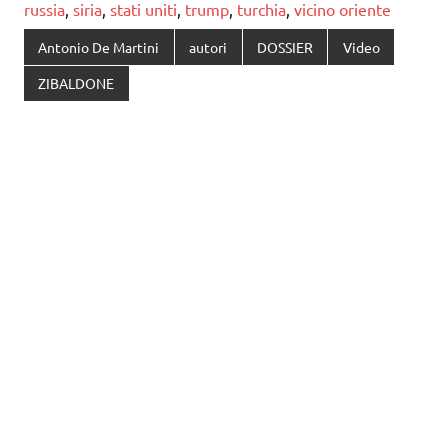
russia
,
siria
,
stati uniti
,
trump
,
turchia
,
vicino oriente
Antonio De Martini
autori
DOSSIER
Video
ZIBALDONE