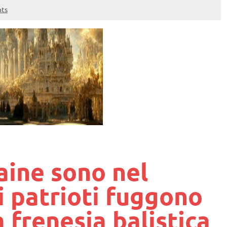
ts
aine sono nel
i patrioti fuggono
 frenesia balistica