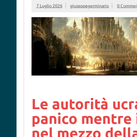
7 Luglio 2026
giuseppegerminario
0 Commen
Le autorità ucr
panico mentre 
nel mezzo della