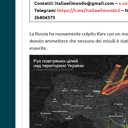
Contatti: italiaeilmondo@gmail.com –
x.c
Telegram:
https://t.me/italiaeilmondo2
– I
2b804373
La Russia ha nuovamente colpito Kiev con un massi
dovuto ammettere che nessuno dei missili è stato 
esaurite.