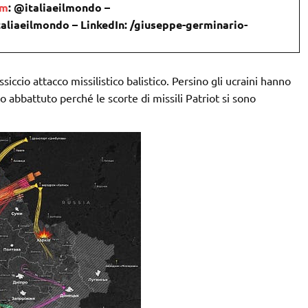
om
: @italiaeilmondo –
taliaeilmondo – LinkedIn: /giuseppe-germinario-
ccio attacco missilistico balistico. Persino gli ucraini hanno
abbattuto perché le scorte di missili Patriot si sono