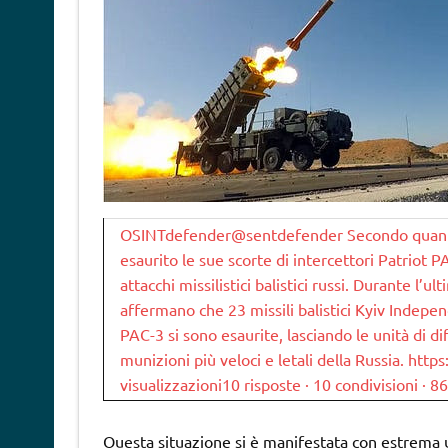
OSINTdefender@sentdefender Secondo quanto r
esaurito le sue scorte di intercettori Patriot P
attacchi missilistici balistici russi. Durante l’ul
affermano che 23 missili balistici Kyiv Indepe
PAC-3 si sono esaurite, lasciando le unità di d
munizioni più veloci e letali della Russia. htt
visualizzazioni10 risposte · 10 condivisioni · 8
Questa situazione si è manifestata con estrema ur