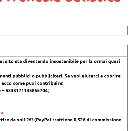
l sito sta diventando insostenibile per la ormai quasi
menti pubblici o pubblicitari. Se vuoi aiutarci a coprire
), ecco come puoi contribuire:
o – 5333171135855704;
do
tire da soli 2€! (PayPal trattiene 0,52€ di commissione