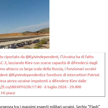
iportato da @KyivIndependent, l’Ucraina ha di fatto
AC-3, lasciando Kiev con scarse capacità di difendersi dagli
timo attacco su larga scala della Russia, i funzionari ucraini
ndent @KyivIndependentLe forniture di intercettori Patriot
ifesa aerea ucraine impotenti a difendere Kiev dalle
ps://t.co/d6NiPM2i9c17:40 · 6 luglio 2026 · 29.400
6 Mi piace
genza tra i massimi esperti militari ucraini. Serhiy “Flash”