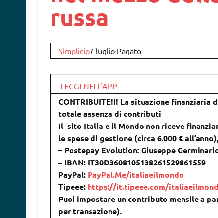
russa
Simplicio
7 luglio∙Pagato
LEGGI NELL’APP
CONTRIBUITE!!! La situazione finanziaria de
totale assenza di contributi
Il sito Italia e il Mondo non riceve finanzia
le spese di gestione (circa 6.000 € all’anno
– Postepay Evolution: Giuseppe Germinari
– IBAN: IT30D3608105138261529861559
PayPal:
PayPal.Me/italiaeilmondo
Tipeee:
https://it.tipeee.com/italiaeilmon
Puoi impostare un contributo mensile a par
per transazione).