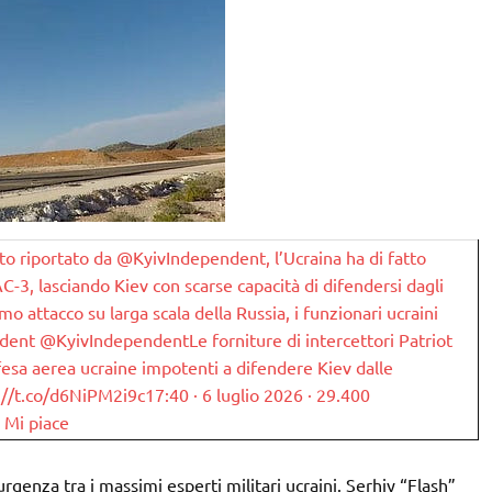
iportato da @KyivIndependent, l’Ucraina ha di fatto
AC-3, lasciando Kiev con scarse capacità di difendersi dagli
timo attacco su larga scala della Russia, i funzionari ucraini
ndent @KyivIndependentLe forniture di intercettori Patriot
ifesa aerea ucraine impotenti a difendere Kiev dalle
ps://t.co/d6NiPM2i9c17:40 · 6 luglio 2026 · 29.400
6 Mi piace
genza tra i massimi esperti militari ucraini. Serhiy “Flash”