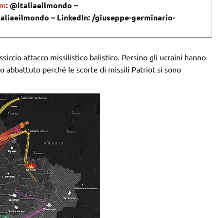
om
: @italiaeilmondo –
taliaeilmondo – LinkedIn: /giuseppe-germinario-
ccio attacco missilistico balistico. Persino gli ucraini hanno
abbattuto perché le scorte di missili Patriot si sono