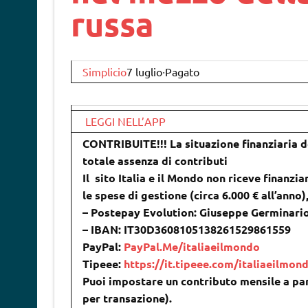
russa
Simplicio
7 luglio∙Pagato
LEGGI NELL’APP
CONTRIBUITE!!! La situazione finanziaria de
totale assenza di contributi
Il sito Italia e il Mondo non riceve finanzia
le spese di gestione (circa 6.000 € all’anno
– Postepay Evolution: Giuseppe Germinari
– IBAN: IT30D3608105138261529861559
PayPal:
PayPal.Me/italiaeilmondo
Tipeee:
https://it.tipeee.com/italiaeilmon
Puoi impostare un contributo mensile a par
per transazione).