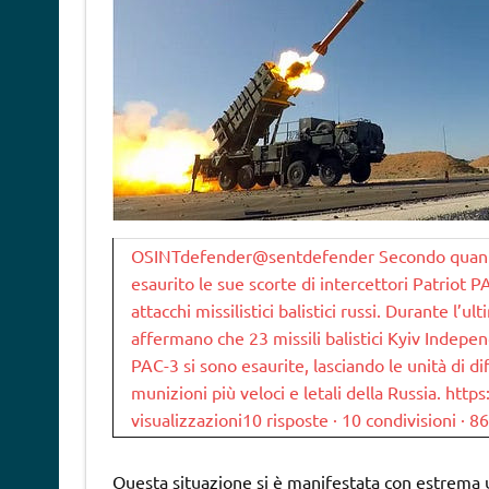
OSINTdefender@sentdefender Secondo quanto r
esaurito le sue scorte di intercettori Patriot P
attacchi missilistici balistici russi. Durante l’ul
affermano che 23 missili balistici Kyiv Indepe
PAC-3 si sono esaurite, lasciando le unità di d
munizioni più veloci e letali della Russia. htt
visualizzazioni10 risposte · 10 condivisioni · 8
Questa situazione si è manifestata con estrema ur