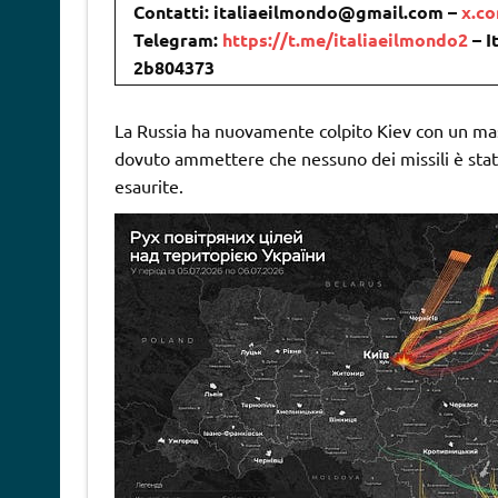
Contatti: italiaeilmondo@gmail.com –
x.c
Telegram:
https://t.me/italiaeilmondo2
– I
2b804373
La Russia ha nuovamente colpito Kiev con un massi
dovuto ammettere che nessuno dei missili è stato 
esaurite.