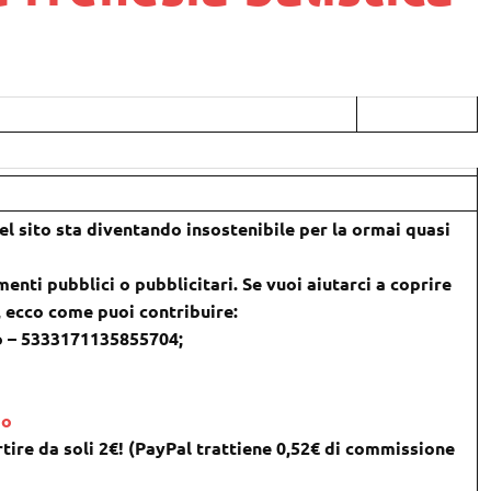
l sito sta diventando insostenibile per la ormai quasi
menti pubblici o pubblicitari. Se vuoi aiutarci a coprire
), ecco come puoi contribuire:
o – 5333171135855704;
do
tire da soli 2€! (PayPal trattiene 0,52€ di commissione