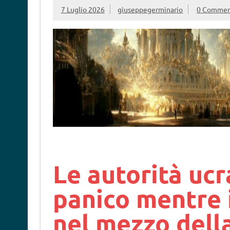
7 Luglio 2026
giuseppegerminario
0 Commen
Le autorità ucr
panico mentre 
nel mezzo della