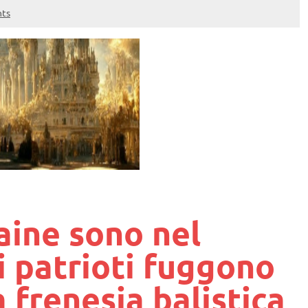
ts
aine sono nel
i patrioti fuggono
 frenesia balistica