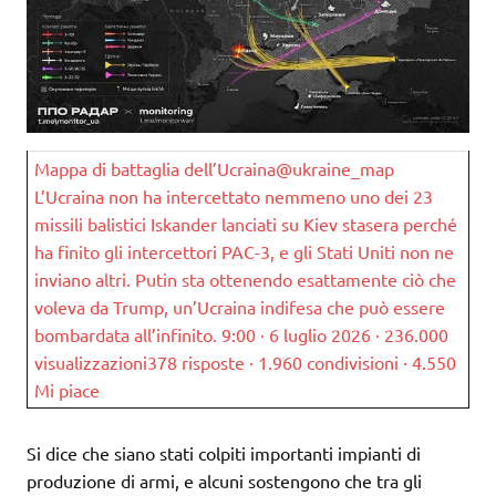
Mappa di battaglia dell’Ucraina@ukraine_map
L’Ucraina non ha intercettato nemmeno uno dei 23
missili balistici Iskander lanciati su Kiev stasera perché
ha finito gli intercettori PAC-3, e gli Stati Uniti non ne
inviano altri. Putin sta ottenendo esattamente ciò che
voleva da Trump, un’Ucraina indifesa che può essere
bombardata all’infinito. 9:00 · 6 luglio 2026 · 236.000
visualizzazioni378 risposte · 1.960 condivisioni · 4.550
Mi piace
Si dice che siano stati colpiti importanti impianti di
produzione di armi, e alcuni sostengono che tra gli