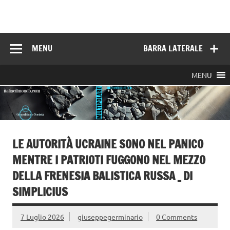
Skip
to
Italia e il mondo
content
MENU
BARRA LATERALE
MENU
LE AUTORITÀ UCRAINE SONO NEL PANICO
MENTRE I PATRIOTI FUGGONO NEL MEZZO
DELLA FRENESIA BALISTICA RUSSA _ DI
SIMPLICIUS
7 Luglio 2026
giuseppegerminario
0 Comments