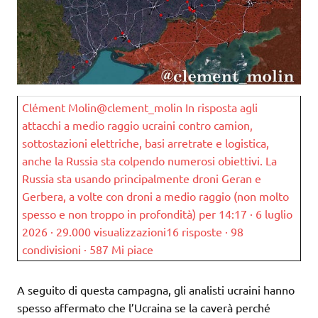
Clément Molin@clement_molin In risposta agli
attacchi a medio raggio ucraini contro camion,
sottostazioni elettriche, basi arretrate e logistica,
anche la Russia sta colpendo numerosi obiettivi. La
Russia sta usando principalmente droni Geran e
Gerbera, a volte con droni a medio raggio (non molto
spesso e non troppo in profondità) per 14:17 · 6 luglio
2026 · 29.000 visualizzazioni16 risposte · 98
condivisioni · 587 Mi piace
A seguito di questa campagna, gli analisti ucraini hanno
spesso affermato che l’Ucraina se la caverà perché