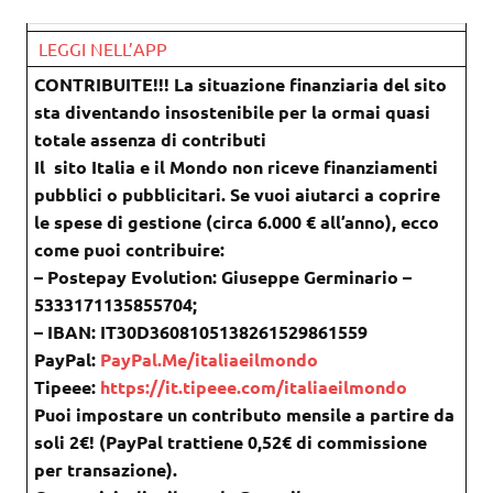
LEGGI NELL’APP
CONTRIBUITE!!! La situazione finanziaria del sito
sta diventando insostenibile per la ormai quasi
totale assenza di contributi
Il sito Italia e il Mondo non riceve finanziamenti
pubblici o pubblicitari. Se vuoi aiutarci a coprire
le spese di gestione (circa 6.000 € all’anno), ecco
come puoi contribuire:
– Postepay Evolution: Giuseppe Germinario –
5333171135855704;
– IBAN: IT30D3608105138261529861559
PayPal:
PayPal.Me/italiaeilmondo
Tipeee:
https://it.tipeee.com/italiaeilmondo
Puoi impostare un contributo mensile a partire da
soli 2€! (PayPal trattiene 0,52€ di commissione
per transazione).