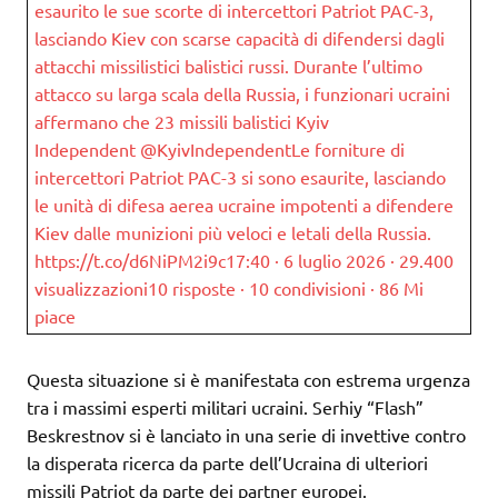
esaurito le sue scorte di intercettori Patriot PAC-3,
lasciando Kiev con scarse capacità di difendersi dagli
attacchi missilistici balistici russi. Durante l’ultimo
attacco su larga scala della Russia, i funzionari ucraini
affermano che 23 missili balistici Kyiv
Independent @KyivIndependentLe forniture di
intercettori Patriot PAC-3 si sono esaurite, lasciando
le unità di difesa aerea ucraine impotenti a difendere
Kiev dalle munizioni più veloci e letali della Russia.
https://t.co/d6NiPM2i9c17:40 · 6 luglio 2026 · 29.400
visualizzazioni10 risposte · 10 condivisioni · 86 Mi
piace
Questa situazione si è manifestata con estrema urgenza
tra i massimi esperti militari ucraini. Serhiy “Flash”
Beskrestnov si è lanciato in una serie di invettive contro
la disperata ricerca da parte dell’Ucraina di ulteriori
missili Patriot da parte dei partner europei.