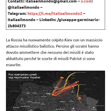
Contatti: italiaeilmondo@gmail.com –
x.com
:
@italiaeilmondo –
Telegram:
https://t.me/italiaeilmondo2
–
Italiaeilmondo – LinkedIn: /giuseppe-germinario-
2b804373
La Russia ha nuovamente colpito Kiev con un massiccio
attacco missilistico balistico. Persino gli ucraini hanno
dovuto ammettere che nessuno dei missili è stato
abbattuto perché le scorte di missili Patriot si sono
esaurite.