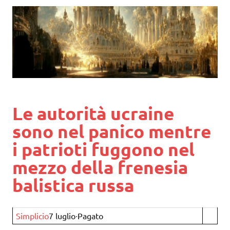
Le autorità ucraine
sono nel panico mentre
i patrioti fuggono nel
mezzo della frenesia
balistica russa
Simplicio
7 luglio∙Pagato