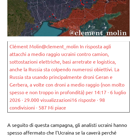
Clément Molin@clement_molin In risposta agli
attacchi a medio raggio ucraini contro camion,
sottostazioni elettriche, basi arretrate e logistica,
anche la Russia sta colpendo numerosi obiettivi. La
Russia sta usando principalmente droni Geran e
Gerbera, a volte con droni a medio raggio (non molto
spesso e non troppo in profondità) per 14:17 · 6 luglio
2026 · 29.000 visualizzazioni16 risposte · 98
condivisioni · 587 Mi piace
A seguito di questa campagna, gli analisti ucraini hanno
spesso affermato che l’Ucraina se la caverà perché