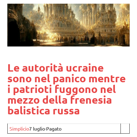
Le autorità ucraine
sono nel panico mentre
i patrioti fuggono nel
mezzo della frenesia
balistica russa
Simplicio
7 luglio∙Pagato