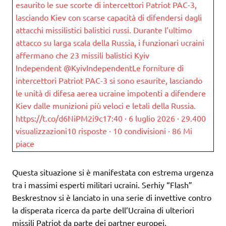
esaurito le sue scorte di intercettori Patriot PAC-3,
lasciando Kiev con scarse capacità di difendersi dagli
attacchi missilistici balistici russi. Durante l’ultimo
attacco su larga scala della Russia, i funzionari ucraini
affermano che 23 missili balistici Kyiv
Independent @KyivIndependentLe forniture di
intercettori Patriot PAC-3 si sono esaurite, lasciando
le unità di difesa aerea ucraine impotenti a difendere
Kiev dalle munizioni più veloci e letali della Russia.
https://t.co/d6NiPM2i9c17:40 · 6 luglio 2026 · 29.400
visualizzazioni10 risposte · 10 condivisioni · 86 Mi
piace
Questa situazione si è manifestata con estrema urgenza
tra i massimi esperti militari ucraini. Serhiy “Flash”
Beskrestnov si è lanciato in una serie di invettive contro
la disperata ricerca da parte dell’Ucraina di ulteriori
missili Patriot da parte dei partner europei.