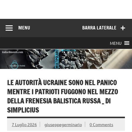
Skip
to
Italia e il mondo
content
MENU
BARRA LATERALE
MENU
LE AUTORITÀ UCRAINE SONO NEL PANICO
MENTRE I PATRIOTI FUGGONO NEL MEZZO
DELLA FRENESIA BALISTICA RUSSA _ DI
SIMPLICIUS
7 Luglio 2026
giuseppegerminario
0 Comments