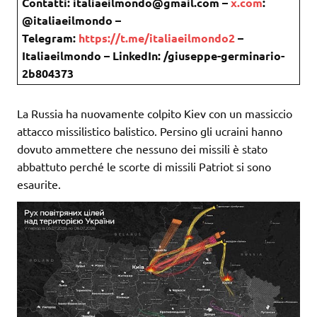
Contatti: italiaeilmondo@gmail.com –
x.com
:
@italiaeilmondo –
Telegram:
https://t.me/italiaeilmondo2
–
Italiaeilmondo – LinkedIn: /giuseppe-germinario-
2b804373
La Russia ha nuovamente colpito Kiev con un massiccio
attacco missilistico balistico. Persino gli ucraini hanno
dovuto ammettere che nessuno dei missili è stato
abbattuto perché le scorte di missili Patriot si sono
esaurite.