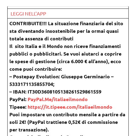
LEGGI NELL’APP
CONTRIBUITE!!! La situazione finanziaria del sito
sta diventando insostenibile per la ormai quasi
totale assenza di contributi
Il sito Italia e il Mondo non riceve finanziamenti
pubblici o pubblicitari. Se vuoi aiutarci a coprire
le spese di gestione (circa 6.000 € all’anno), ecco
come puoi contribuire:
– Postepay Evolution: Giuseppe Germinario –
5333171135855704;
– IBAN: IT30D3608105138261529861559
PayPal:
PayPal.Me/italiaeilmondo
Tipeee:
https://it.tipeee.com/italiaeilmondo
Puoi impostare un contributo mensile a partire da
soli 2€! (PayPal trattiene 0,52€ di commissione
per transazione).