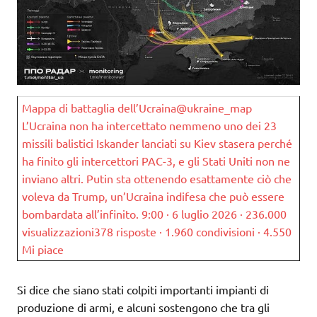
Mappa di battaglia dell’Ucraina@ukraine_map
L’Ucraina non ha intercettato nemmeno uno dei 23
missili balistici Iskander lanciati su Kiev stasera perché
ha finito gli intercettori PAC-3, e gli Stati Uniti non ne
inviano altri. Putin sta ottenendo esattamente ciò che
voleva da Trump, un’Ucraina indifesa che può essere
bombardata all’infinito. 9:00 · 6 luglio 2026 · 236.000
visualizzazioni378 risposte · 1.960 condivisioni · 4.550
Mi piace
Si dice che siano stati colpiti importanti impianti di
produzione di armi, e alcuni sostengono che tra gli