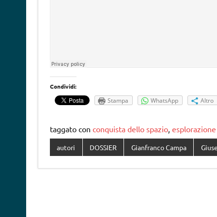
Condividi:
Stampa
WhatsApp
Altro
taggato con
conquista dello spazio
,
esplorazione
autori
DOSSIER
Gianfranco Campa
Gius