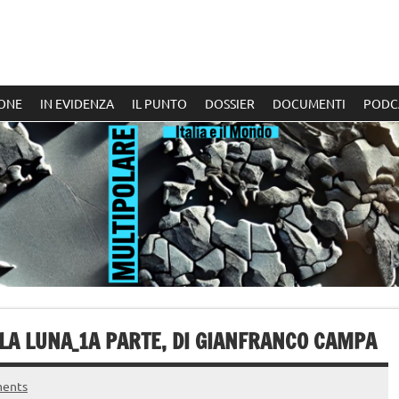
ONE
IN EVIDENZA
IL PUNTO
DOSSIER
DOCUMENTI
PODC
A LUNA_1A PARTE, DI GIANFRANCO CAMPA
ents