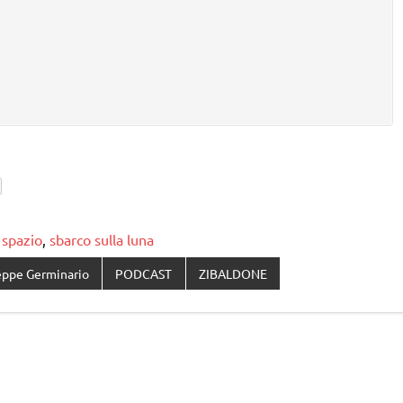
 spazio
,
sbarco sulla luna
eppe Germinario
PODCAST
ZIBALDONE