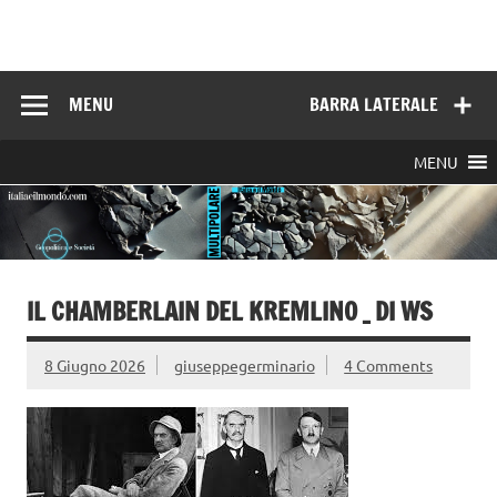
Skip
to
Italia e il mondo
content
MENU
BARRA LATERALE
MENU
IL CHAMBERLAIN DEL KREMLINO _ DI WS
8 Giugno 2026
giuseppegerminario
4 Comments