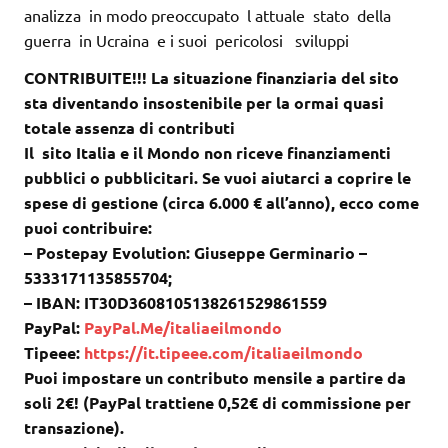
analizza in modo preoccupato l attuale stato della
guerra in Ucraina e i suoi pericolosi sviluppi
CONTRIBUITE!!! La situazione finanziaria del sito
sta diventando insostenibile per la ormai quasi
totale assenza di contributi
Il sito Italia e il Mondo non riceve finanziamenti
pubblici o pubblicitari. Se vuoi aiutarci a coprire le
spese di gestione (circa 6.000 € all’anno), ecco come
puoi contribuire:
– Postepay Evolution: Giuseppe Germinario –
5333171135855704;
– IBAN: IT30D3608105138261529861559
PayPal:
PayPal.Me/italiaeilmondo
Tipeee:
https://it.tipeee.com/italiaeilmondo
Puoi impostare un contributo mensile a partire da
soli 2€! (PayPal trattiene 0,52€ di commissione per
transazione).