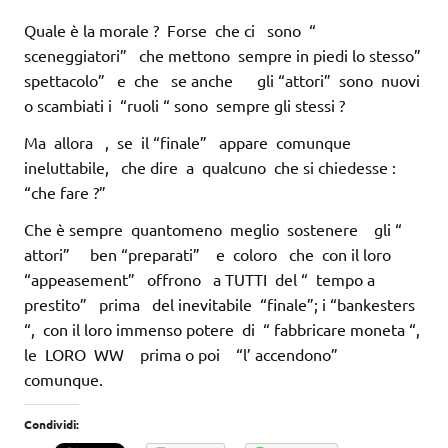
Quale è la morale ? Forse che ci sono “
sceneggiatori” che mettono sempre in piedi lo stesso”
spettacolo” e che se anche gli “attori” sono nuovi
o scambiati i “ruoli “ sono sempre gli stessi ?
Ma allora , se il “finale” appare comunque
ineluttabile, che dire a qualcuno che si chiedesse :
“che fare ?”
Che è sempre quantomeno meglio sostenere gli “
attori” ben “preparati” e coloro che con il loro
“appeasement” offrono a TUTTI del “ tempo a
prestito” prima del inevitabile “finale”; i “bankesters
“, con il loro immenso potere di “ fabbricare moneta “,
le LORO WW prima o poi “l’ accendono”
comunque.
Condividi: