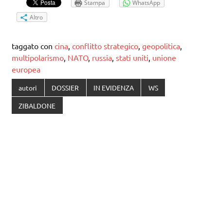
Stampa
WhatsApp
Altro
taggato con
cina
,
conflitto strategico
,
geopolitica
,
multipolarismo
,
NATO
,
russia
,
stati uniti
,
unione
europea
autori
DOSSIER
IN EVIDENZA
WS
ZIBALDONE