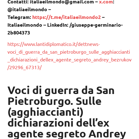
Contatti: italiaeilmondo@gmail.com –
x.com
:
@italiaeilmondo –
Telegram:
https://t.me/italiaeilmondo2
–
Italiaeilmondo – LinkedIn: /giuseppe-germinario-
2b804373
https://www.lantidiplomatico.it/dettnews-
voci_di_guerra_da_san_pietroburgo_sulle_agghiaccianti
_dichiarazioni_dellex_agente_segreto_andrey_bezrukov
/29296_67313/
Voci di guerra da San
Pietroburgo. Sulle
(agghiaccianti)
dichiarazioni dell’ex
agente segreto Andrey