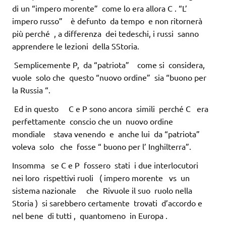
di un “impero morente” come lo era allora C . “L’
impero russo” è defunto da tempo e non ritornerà
più perché , a differenza dei tedeschi, i russi sanno
apprendere le lezioni della SStoria.
Semplicemente P, da “patriota” come si considera,
vuole solo che questo “nuovo ordine” sia “buono per
la Russia “.
Ed in questo C e P sono ancora simili perché C era
perfettamente conscio che un nuovo ordine
mondiale stava venendo e anche lui da “patriota”
voleva solo che fosse “ buono per l’ Inghilterra”.
Insomma se C e P fossero stati i due interlocutori
nei loro rispettivi ruoli ( impero morente vs un
sistema nazionale che Rivuole il suo ruolo nella
Storia ) si sarebbero certamente trovati d’accordo e
nel bene di tutti , quantomeno in Europa .