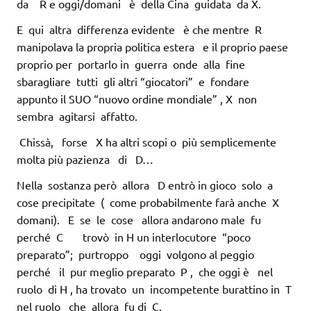
da R e oggi/domani è della Cina guidata da X.
E qui altra differenza evidente è che mentre R
manipolava la propria politica estera e il proprio paese
proprio per portarlo in guerra onde alla fine
sbaragliare tutti gli altri “giocatori” e fondare
appunto il SUO “nuovo ordine mondiale” , X non
sembra agitarsi affatto.
Chissà, forse X ha altri scopi o più semplicemente
molta più pazienza di D…
Nella sostanza però allora D entrò in gioco solo a
cose precipitate ( come probabilmente farà anche X
domani). E se le cose allora andarono male fu
perché C trovò in H un interlocutore “poco
preparato”; purtroppo oggi volgono al peggio
perché il pur meglio preparato P , che oggi è nel
ruolo di H , ha trovato un incompetente burattino in T
nel ruolo che allora fu di C.