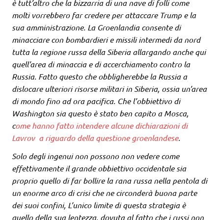
è tutt’altro che la bizzarria di una nave di folli come
molti vorrebbero far credere per attaccare Trump e la
sua amministrazione. La Groenlandia consente di
minacciare con bombardieri e missili intermedi da nord
tutta la regione russa della Siberia allargando anche qui
quell’area di minaccia e di accerchiamento contro la
Russia. Fatto questo che obbligherebbe la Russia a
dislocare ulteriori risorse militari in Siberia, ossia un’area
di mondo fino ad ora pacifica. Che l’obbiettivo di
Washington sia questo è stato ben capito a Mosca,
c
ome hanno fatto intendere alcune dichiarazioni di
Lavrov a riguardo della questione groenlandese
.
Solo degli ingenui non possono non vedere come
effettivamente il grande obbiettivo occidentale sia
proprio quello di far bollire la rana russa nella pentola di
un enorme arco di crisi che ne circonderà buona parte
dei suoi confini, L’unico limite di questa strategia è
quello della sua lentezza, dovuta al fatto che i russi non