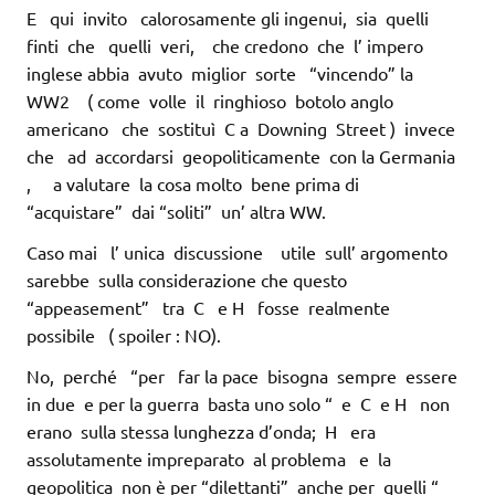
E qui invito calorosamente gli ingenui, sia quelli
finti che quelli veri, che credono che l’ impero
inglese abbia avuto miglior sorte “vincendo” la
WW2 ( come volle il ringhioso botolo anglo
americano che sostituì C a Downing Street ) invece
che ad accordarsi geopoliticamente con la Germania
, a valutare la cosa molto bene prima di
“acquistare” dai “soliti” un’ altra WW.
Caso mai l’ unica discussione utile sull’ argomento
sarebbe sulla considerazione che questo
“appeasement” tra C e H fosse realmente
possibile ( spoiler : NO).
No, perché “per far la pace bisogna sempre essere
in due e per la guerra basta uno solo “ e C e H non
erano sulla stessa lunghezza d’onda; H era
assolutamente impreparato al problema e la
geopolitica non è per “dilettanti” anche per quelli “