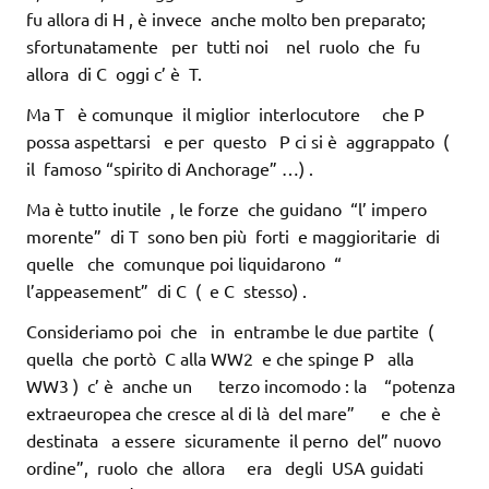
fu allora di H , è invece anche molto ben preparato;
sfortunatamente per tutti noi nel ruolo che fu
allora di C oggi c’ è T.
Ma T è comunque il miglior interlocutore che P
possa aspettarsi e per questo P ci si è aggrappato (
il famoso “spirito di Anchorage” …) .
Ma è tutto inutile , le forze che guidano “l’ impero
morente” di T sono ben più forti e maggioritarie di
quelle che comunque poi liquidarono “
l’appeasement” di C ( e C stesso) .
Consideriamo poi che in entrambe le due partite (
quella che portò C alla WW2 e che spinge P alla
WW3 ) c’ è anche un terzo incomodo : la “potenza
extraeuropea che cresce al di là del mare” e che è
destinata a essere sicuramente il perno del” nuovo
ordine”, ruolo che allora era degli USA guidati