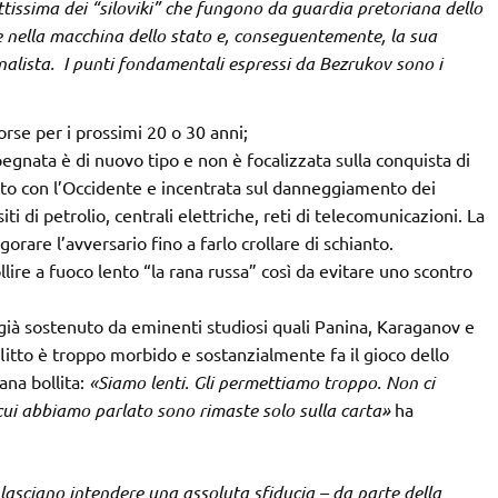
ttissima dei “siloviki” che fungono da guardia pretoriana dello
e nella macchina dello stato e, conseguentemente, la sua
 analista. I punti fondamentali espressi da Bezrukov sono i
orse per i prossimi 20 o 30 anni;
pegnata è di nuovo tipo e non è focalizzata sulla conquista di
ttrito con l’Occidente e incentrata sul danneggiamento dei
iti di petrolio, centrali elettriche, reti di telecomunicazioni. La
ogorare l’avversario fino a farlo crollare di schianto.
llire a fuoco lento “la rana russa” così da evitare uno scontro
ià sostenuto da eminenti studiosi quali Panina, Karaganov e
flitto è troppo morbido e sostanzialmente fa il gioco dello
ana bollita:
«Siamo lenti. Gli permettiamo troppo. Non ci
cui abbiamo parlato sono rimaste solo sulla carta»
ha
 lasciano intendere una assoluta sfiducia – da parte della