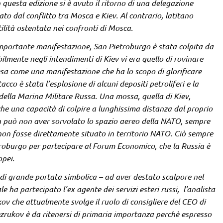
questa edizione si è avuto il ritorno di una delegazione
to dal conflitto tra Mosca e Kiev. Al contrario, latitano
tilità ostentata nei confronti di Mosca.
importante manifestazione, San Pietroburgo è stata colpita da
ilmente negli intendimenti di Kiev vi era quello di rovinare
esa come una manifestazione che ha lo scopo di glorificare
tacco è stata l’esplosione di alcuni depositi petroliferi e la
 della Marina Militare Russa. Una mossa, quella di Kiev,
e una capacità di colpire a lunghissima distanza dal proprio
n può non aver sorvolato lo spazio aereo della NATO, sempre
 non fosse direttamente situato in territorio NATO. Ciò sempre
ietroburgo per partecipare al Forum Economico, che la Russia è
opei.
 di grande portata simbolica – ad aver destato scalpore nel
e ha partecipato l’ex agente dei servizi esteri russi, l’analista
ov che attualmente svolge il ruolo di consigliere del CEO di
Bezrukov è da ritenersi di primaria importanza perchè espresso