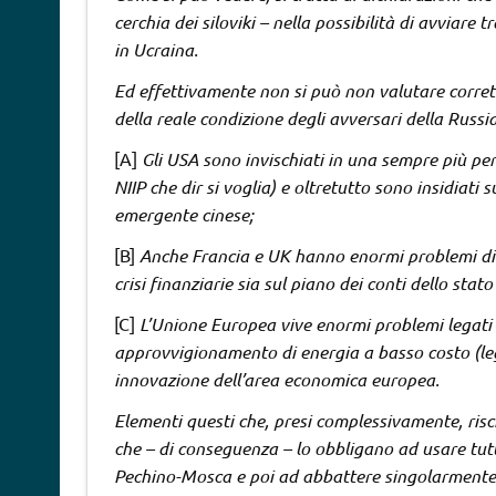
cerchia dei siloviki – nella possibilità di avviare 
in Ucraina.
Ed effettivamente non si può non valutare corre
della reale condizione degli avversari della Russi
[A]
Gli USA sono invischiati in una sempre più peri
NIIP che dir si voglia) e oltretutto sono insidiati 
emergente cinese;
[B]
Anche Francia e UK hanno enormi problemi di d
crisi finanziarie sia sul piano dei conti dello stat
[C]
L’Unione Europea vive enormi problemi legati a
approvvigionamento di energia a basso costo (legg
innovazione dell’area economica europea.
Elementi questi che, presi complessivamente, risch
che – di conseguenza – lo obbligano ad usare tutte
Pechino-Mosca e poi ad abbattere singolarmente s