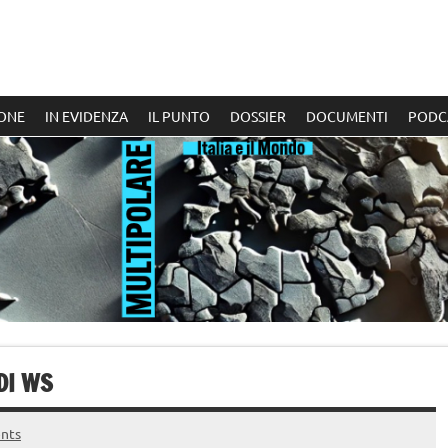
ONE
IN EVIDENZA
IL PUNTO
DOSSIER
DOCUMENTI
PODC
DI WS
nts