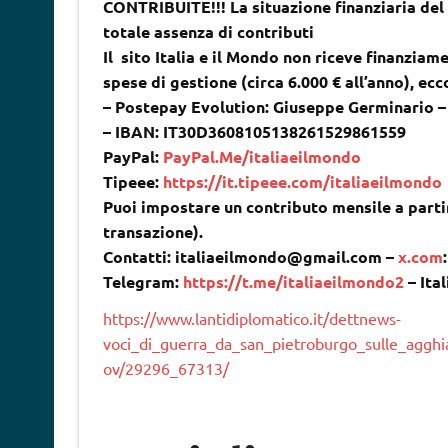
CONTRIBUITE!!! La situazione finanziaria del 
totale assenza di contributi
Il sito Italia e il Mondo non riceve finanziame
spese di gestione (circa 6.000 € all’anno), ec
– Postepay Evolution: Giuseppe Germinario 
– IBAN: IT30D3608105138261529861559
PayPal:
PayPal.Me/italiaeilmondo
Tipeee:
https://it.tipeee.com/italiaeilmondo
Puoi impostare un contributo mensile a partir
transazione).
Contatti: italiaeilmondo@gmail.com –
x.com
Telegram:
https://t.me/italiaeilmondo2
– Ita
https://www.lantidiplomatico.it/dettnews-
voci_di_guerra_da_san_pietroburgo_sulle_agghi
ov/29296_67313/