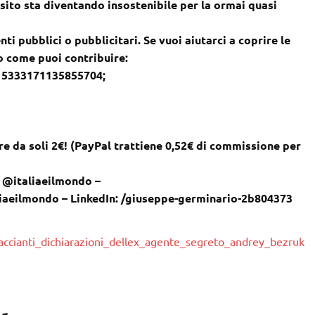
sito sta diventando insostenibile per la ormai quasi
nti pubblici o pubblicitari. Se vuoi aiutarci a coprire le
co come puoi contribuire:
– 5333171135855704;
e da soli 2€! (PayPal trattiene 0,52€ di commissione per
: @italiaeilmondo –
liaeilmondo – LinkedIn: /giuseppe-germinario-2b804373
accianti_dichiarazioni_dellex_agente_segreto_andrey_bezruk