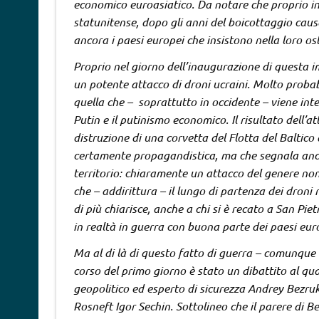
economico euroasiatico. Da notare che proprio in 
statunitense, dopo gli anni del boicottaggio causa
ancora i paesi europei che insistono nella loro os
Proprio nel giorno dell’inaugurazione di questa 
un potente attacco di droni ucraini. Molto probab
quella che – soprattutto in occidente – viene int
Putin e il putinismo economico. Il risultato dell’at
distruzione di una corvetta del Flotta del Baltico
certamente propagandistica, ma che segnala anch
territorio: chiaramente un attacco del genere no
che – addirittura – il lungo di partenza dei droni
di più chiarisce, anche a chi si è recato a San P
in realtà in guerra con buona parte dei paesi eur
Ma al di là di questo fatto di guerra – comunque
corso del primo giorno è stato un dibattito al qual
geopolitico ed esperto di sicurezza Andrey Bezruk
Rosneft Igor Sechin. Sottolineo che il parere di 