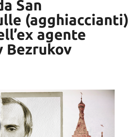
da San
lle (agghiaccianti)
ell’ex agente
y Bezrukov