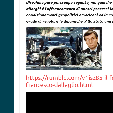
direzione pare purtroppo segnata, ma qualche sp
allarghi è l’affrancamento di questi processi id
condizionamenti geopolitici americani ed la c
grado di regolare le dinamiche. Allo stato una
https://rumble.com/v1isz85-il-
francesco-dallaglio.html