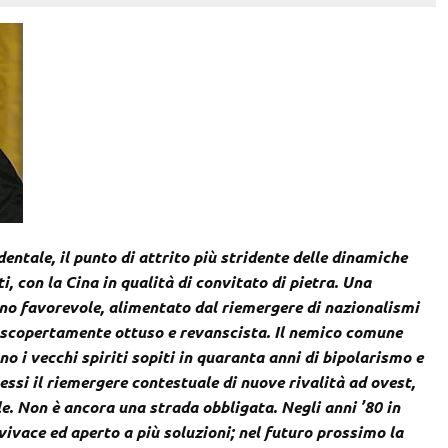
entale, il punto di attrito più stridente delle dinamiche
i, con la Cina in qualità di convitato di pietra. Una
eno favorevole, alimentato dal riemergere di nazionalismi
ù scopertamente ottuso e revanscista. Il nemico comune
o i vecchi spiriti sopiti in quaranta anni di bipolarismo e
ssi il riemergere contestuale di nuove rivalità ad ovest,
e. Non è ancora una strada obbligata. Negli anni ’80 in
vivace ed aperto a più soluzioni; nel futuro prossimo la