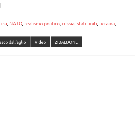
tica
,
NATO
,
realismo politico
,
russia
,
stati uniti
,
ucraina
,
esco dall'aglio
Video
ZIBALDONE