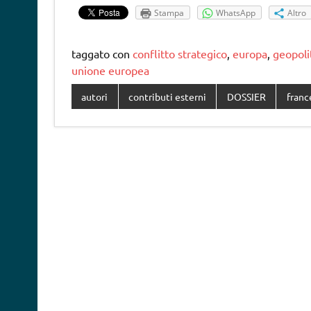
Stampa
WhatsApp
Altro
taggato con
conflitto strategico
,
europa
,
geopoli
unione europea
autori
contributi esterni
DOSSIER
franc