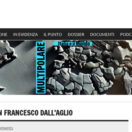
ONE
IN EVIDENZA
IL PUNTO
DOSSIER
DOCUMENTI
PODC
N FRANCESCO DALL’AGLIO
mments