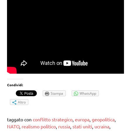
Condividi:
Stampa
WhatsApp
Altro
taggato con
conflitto strategico
,
europa
,
geopolitica
,
NATO
,
realismo politico
,
russia
,
stati uniti
,
ucraina
,