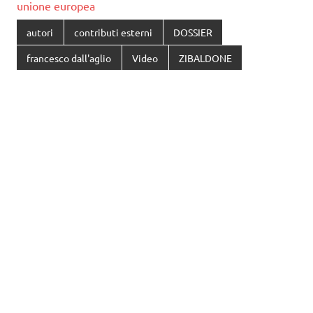
unione europea
autori
contributi esterni
DOSSIER
francesco dall'aglio
Video
ZIBALDONE