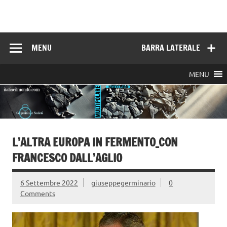
Skip
to
Italia e il mondo
content
MENU
BARRA LATERALE
MENU
L’ALTRA EUROPA IN FERMENTO_CON
FRANCESCO DALL’AGLIO
6 Settembre 2022
giuseppegerminario
0
Comments