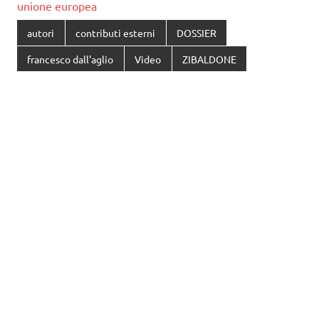
unione europea
autori
contributi esterni
DOSSIER
francesco dall'aglio
Video
ZIBALDONE