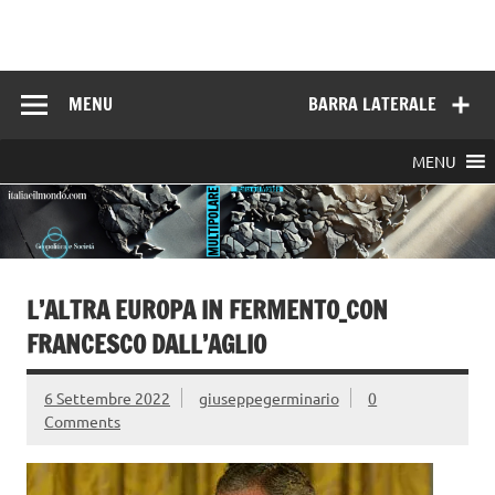
Skip
to
Italia e il mondo
content
MENU
BARRA LATERALE
MENU
L’ALTRA EUROPA IN FERMENTO_CON
FRANCESCO DALL’AGLIO
6 Settembre 2022
giuseppegerminario
0
Comments