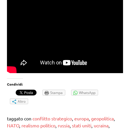
Condividi:
Stampa
WhatsApp
Altro
taggato con
conflitto strategico
,
europa
,
geopolitica
,
NATO
,
realismo politico
,
russia
,
stati uniti
,
ucraina
,