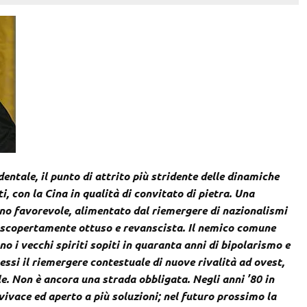
entale, il punto di attrito più stridente delle dinamiche
i, con la Cina in qualità di convitato di pietra. Una
eno favorevole, alimentato dal riemergere di nazionalismi
ù scopertamente ottuso e revanscista. Il nemico comune
o i vecchi spiriti sopiti in quaranta anni di bipolarismo e
ssi il riemergere contestuale di nuove rivalità ad ovest,
e. Non è ancora una strada obbligata. Negli anni ’80 in
vivace ed aperto a più soluzioni; nel futuro prossimo la