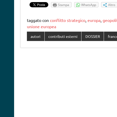
Stampa
WhatsApp
Altro
taggato con
conflitto strategico
,
europa
,
geopoli
unione europea
autori
contributi esterni
DOSSIER
franc