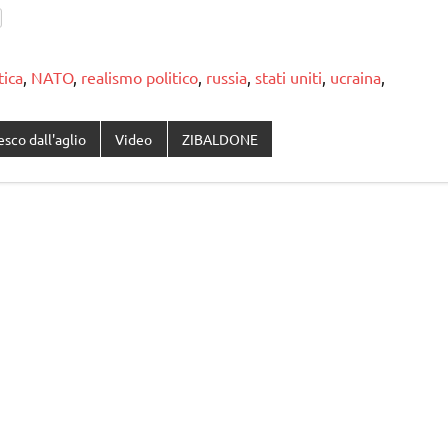
tica
,
NATO
,
realismo politico
,
russia
,
stati uniti
,
ucraina
,
esco dall'aglio
Video
ZIBALDONE