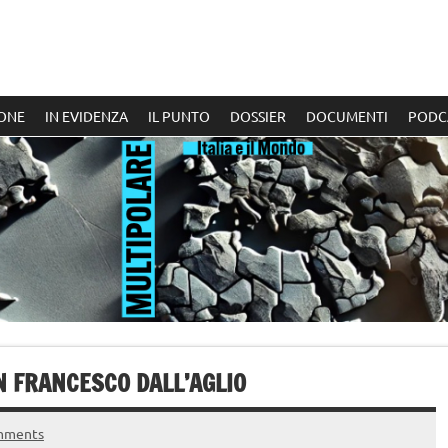
ONE
IN EVIDENZA
IL PUNTO
DOSSIER
DOCUMENTI
PODC
N FRANCESCO DALL’AGLIO
mments