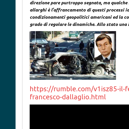
direzione pare purtroppo segnata, ma qualche sp
allarghi è l’affrancamento di questi processi id
condizionamenti geopolitici americani ed la c
grado di regolare le dinamiche. Allo stato una
https://rumble.com/v1isz85-il-
francesco-dallaglio.html