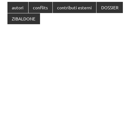
autori
conflits
contributi esterni
DOSSIER
ZIBALDONE