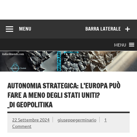
Skip
to
Italia e il mondo
content
MENU
BARRA LATERALE
MENU
AUTONOMIA STRATEGICA: L’EUROPA PUÒ
FARE A MENO DEGLI STATI UNITI?
_DI GEOPOLITIKA
22 Settembre 2024
giuseppegerminario
1
Comment