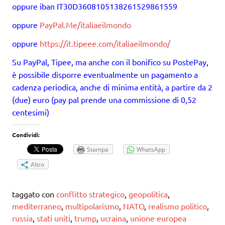
oppure iban IT30D3608105138261529861559
oppure
PayPal.Me/italiaeilmondo
oppure
https://it.tipeee.com/italiaeilmondo/
Su PayPal, Tipee, ma anche con il bonifico su PostePay,
è possibile disporre eventualmente un pagamento a
cadenza periodica, anche di minima entità, a partire da 2
(due) euro (pay pal prende una commissione di 0,52
centesimi)
Condividi:
Stampa
WhatsApp
Altro
taggato con
conflitto strategico
,
geopolitica
,
mediterraneo
,
multipolarismo
,
NATO
,
realismo politico
,
russia
,
stati uniti
,
trump
,
ucraina
,
unione europea