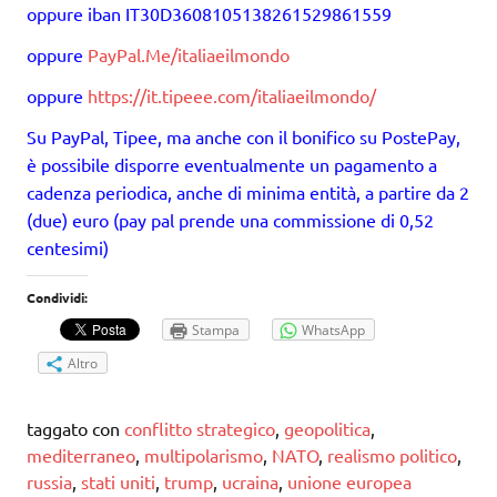
oppure iban IT30D3608105138261529861559
oppure
PayPal.Me/italiaeilmondo
oppure
https://it.tipeee.com/italiaeilmondo/
Su PayPal, Tipee, ma anche con il bonifico su PostePay,
è possibile disporre eventualmente un pagamento a
cadenza periodica, anche di minima entità, a partire da 2
(due) euro (pay pal prende una commissione di 0,52
centesimi)
Condividi:
Stampa
WhatsApp
Altro
taggato con
conflitto strategico
,
geopolitica
,
mediterraneo
,
multipolarismo
,
NATO
,
realismo politico
,
russia
,
stati uniti
,
trump
,
ucraina
,
unione europea