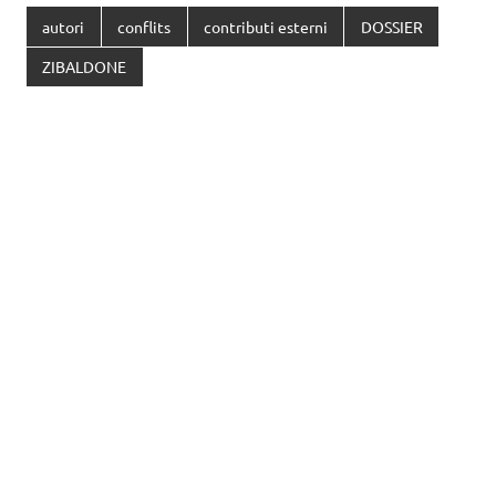
autori
conflits
contributi esterni
DOSSIER
ZIBALDONE