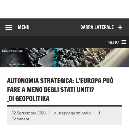
Skip
to
Italia e il mondo
content
MENU
BARRA LATERALE
MENU
AUTONOMIA STRATEGICA: L’EUROPA PUÒ
FARE A MENO DEGLI STATI UNITI?
_DI GEOPOLITIKA
22 Settembre 2024
giuseppegerminario
1
Comment