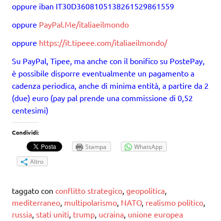
oppure iban IT30D3608105138261529861559
oppure
PayPal.Me/italiaeilmondo
oppure
https://it.tipeee.com/italiaeilmondo/
Su PayPal, Tipee, ma anche con il bonifico su PostePay,
è possibile disporre eventualmente un pagamento a
cadenza periodica, anche di minima entità, a partire da 2
(due) euro (pay pal prende una commissione di 0,52
centesimi)
Condividi:
Stampa
WhatsApp
Altro
taggato con
conflitto strategico
,
geopolitica
,
mediterraneo
,
multipolarismo
,
NATO
,
realismo politico
,
russia
,
stati uniti
,
trump
,
ucraina
,
unione europea