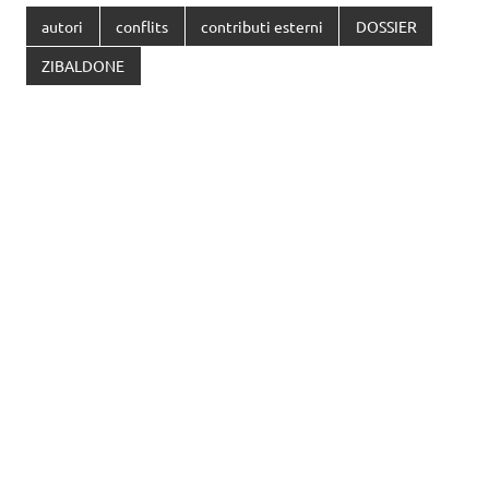
autori
conflits
contributi esterni
DOSSIER
ZIBALDONE