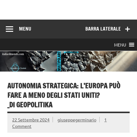
Skip
to
Italia e il mondo
content
MENU
BARRA LATERALE
MENU
AUTONOMIA STRATEGICA: L’EUROPA PUÒ
FARE A MENO DEGLI STATI UNITI?
_DI GEOPOLITIKA
22 Settembre 2024
giuseppegerminario
1
Comment