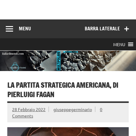
Skip
to
Italia e il mondo
content
MENU
BARRA LATERALE
MENU
LA PARTITA STRATEGICA AMERICANA, DI
PIERLUIGI FAGAN
28 Febbraio 2022
giuseppegerminario
0
Comments