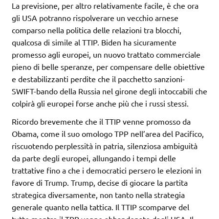
La previsione, per altro relativamente facile, è che ora
gli USA potranno rispolverare un vecchio arnese
comparso nella politica delle relazioni tra blocchi,
qualcosa di simile al TTIP. Biden ha sicuramente
promesso agli europei, un nuovo trattato commerciale
pieno di belle speranze, per compensare delle obiettive
e destabilizzanti perdite che il pacchetto sanzioni-
SWIFT-bando della Russia nel girone degli intoccabili che
colpirà gli europei forse anche più che i russi stessi.
Ricordo brevemente che il TTIP venne promosso da
Obama, come il suo omologo TPP nell’area del Pacifico,
riscuotendo perplessità in patria, silenziosa ambiguità
da parte degli europei, allungando i tempi delle
trattative fino a che i democratici persero le elezioni in
favore di Trump. Trump, decise di giocare la partita
strategica diversamente, non tanto nella strategia
generale quanto nella tattica. Il TTIP scomparve del
tutto mentre il TPP venne abbandonato dagli USA. Il