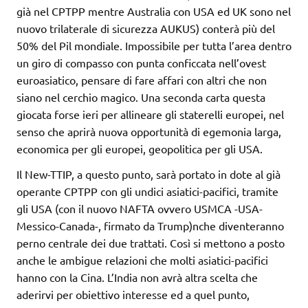
già nel CPTPP mentre Australia con USA ed UK sono nel
nuovo trilaterale di sicurezza AUKUS) conterà più del
50% del Pil mondiale. Impossibile per tutta l’area dentro
un giro di compasso con punta conficcata nell’ovest
euroasiatico, pensare di fare affari con altri che non
siano nel cerchio magico. Una seconda carta questa
giocata forse ieri per allineare gli staterelli europei, nel
senso che aprirà nuova opportunità di egemonia larga,
economica per gli europei, geopolitica per gli USA.
Il New-TTIP, a questo punto, sarà portato in dote al già
operante CPTPP con gli undici asiatici-pacifici, tramite
gli USA (con il nuovo NAFTA ovvero USMCA -USA-
Messico-Canada-, firmato da Trump)nche diventeranno
perno centrale dei due trattati. Così si mettono a posto
anche le ambigue relazioni che molti asiatici-pacifici
hanno con la Cina. L’India non avrà altra scelta che
aderirvi per obiettivo interesse ed a quel punto,