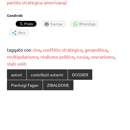
partita-strategica-americana/
Condividi:
Stampa
WhatsApp
Altro
taggato con
cina
,
conflitto strategico
,
geopolitica
,
multipolarismo
,
realismo politico
,
russia
,
sovranismo
,
stati uniti
autori
contributi esterni
DOSSIER
Pierluigi Fagan
ZIBALDONE