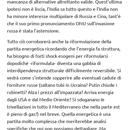
mancanza di alternative altrettanto valide. Quest’ultima
ipotesi non è liscia, l’India sa tutto questo e l’India non
ha minore interesse multipolare di Russia e Cina, tant’è
che il suo primo pronunciamento ONU sull’invasione
russa è stata l’astensione.
Tutto ciò corroborerà anche la riformulazione della
partita energetica ricordando che l’energia fa struttura,
ha bisogno di forti shock esogeni per riformularsi
dopodiché -riformulata- diventa una gabbia di
interdipendenza strutturale difficilmente reversibile. Si
vedrà come s’intende sopperire alle eventuali cadute di
forniture russe (saltano tubi in Ucraina? Putin chiude i
rubinetti? Alza i prezzi all’impazzata? Arriva energia
dagli USA e dal Medio Oriente? Si sdoganano le
trivellazioni in tutto il Mediterraneo che nella parte est
è pieno di gas?) nel breve. Quella energetica è una
partita molto complessa che meriterebbe analisi
specifiche che qui non possiamo dettagliare. Ma