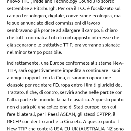
nuovo TTC (Trade and Technology Council) lo scorso
settembre a Pittsburgh. Per ora il TCC è focalizzato sul
campo tecnologico, digitale, conversione ecologica, ma
le sue annunciate dieci commissioni di lavoro
sembravano già pronte ad allargare il campo. È chiaro
che tutti i normali attriti di contrapposto interesse che
già segnarono le trattative TTIP, ora verranno spianate
nel minor tempo possibile.
Indirettamente, una Europa conformata al sistema New-
TTIP, sarà oggettivamente impedita a continuare i suoi
ambigui rapporti con la Cina, ci saranno opportune
clausole per recintare l’Europa entro i limiti giuridici del
Trattato. Il che, di contro, servirà anche nelle partite con
l’altra parte del mondo, la parte asiatica. A questo punto
non ci sarà più una collezione di Stati europei con cui
fare bilaterali, per i Paesi ASEAN, gli stessi CPTPP, il
RECEP con dentro anche la Cina etc. A questo punto il
New-TTIP che conterà USA-EU-UK (AUSTRALIA-NZ sono