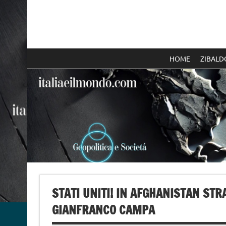
Skip
to
content
Italia e il mondo
HOME
ZIBALD
STATI UNITI! IN AFGHANISTAN STR
GIANFRANCO CAMPA