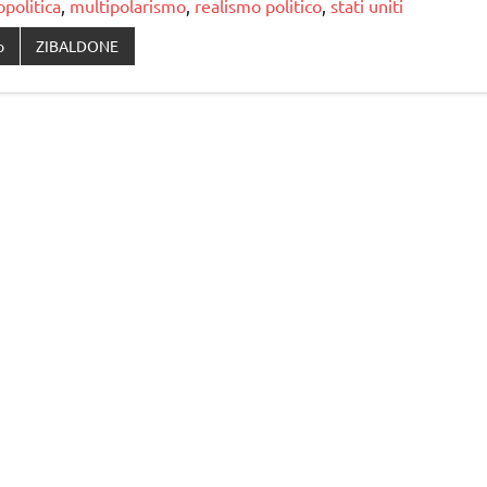
politica
,
multipolarismo
,
realismo politico
,
stati uniti
o
ZIBALDONE