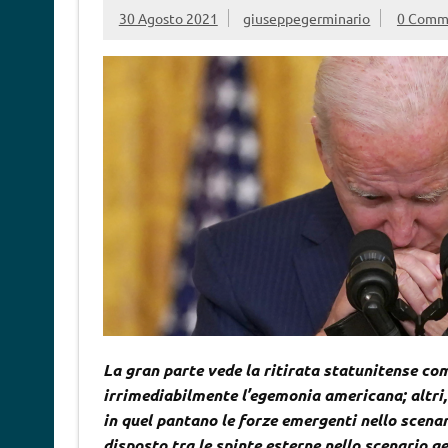
30 Agosto 2021
giuseppegerminario
0 Comm
La gran parte vede la ritirata statunitense c
irrimediabilmente l’egemonia americana; altri
in quel pantano le forze emergenti nello scena
disposto tra le spinte esterne nello scenario geo