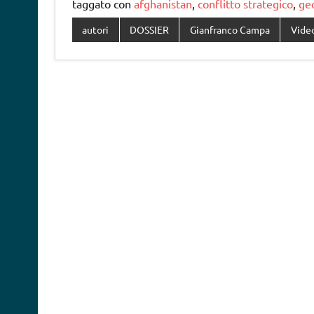
taggato con
afghanistan
,
conflitto strategico
,
geo
autori
DOSSIER
Gianfranco Campa
Vide