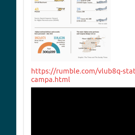
https://rumble.com/vlub8q-stati
campa.html