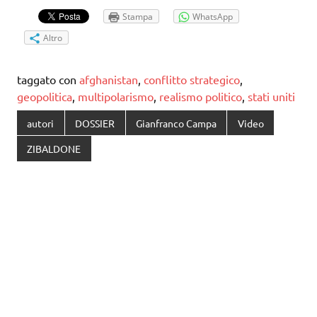
Stampa
WhatsApp
Altro
taggato con
afghanistan
,
conflitto strategico
,
geopolitica
,
multipolarismo
,
realismo politico
,
stati uniti
autori
DOSSIER
Gianfranco Campa
Video
ZIBALDONE