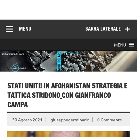
Skip
to
Italia e il mondo
content
MENU
BARRA LATERALE
MENU
STATI UNITI! IN AFGHANISTAN STRATEGIA E
TATTICA STRIDONO_CON GIANFRANCO
CAMPA
30 Agosto 2021
giuseppegerminario
0 Comments