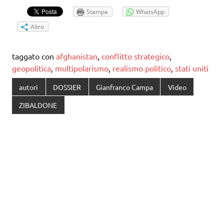
Stampa
WhatsApp
Altro
taggato con
afghanistan
,
conflitto strategico
,
geopolitica
,
multipolarismo
,
realismo politico
,
stati uniti
autori
DOSSIER
Gianfranco Campa
Video
ZIBALDONE