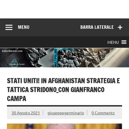
Skip
to
Italia e il mondo
content
MENU
BARRA LATERALE
MENU
STATI UNITI! IN AFGHANISTAN STRATEGIA E
TATTICA STRIDONO_CON GIANFRANCO
CAMPA
30 Agosto 2021
giuseppegerminario
0 Comments