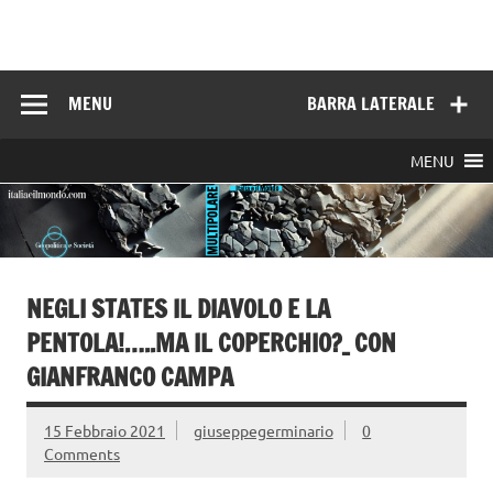
Skip
to
Italia e il mondo
content
MENU
BARRA LATERALE
MENU
NEGLI STATES IL DIAVOLO E LA
PENTOLA!…..MA IL COPERCHIO?_ CON
GIANFRANCO CAMPA
15 Febbraio 2021
giuseppegerminario
0
Comments