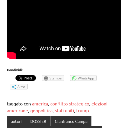
Condividi:
Stampa
WhatsApp
Altro
taggato con
america
,
conflitto strategico
,
elezioni
americane
,
geopolitica
,
stati uniti
,
trump
autori
DOSSIER
Gianfranco Campa