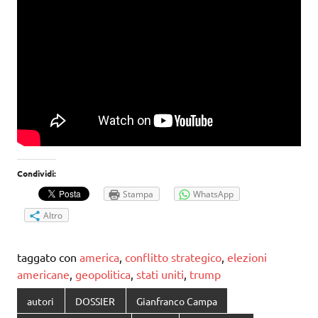
Condividi:
Stampa
WhatsApp
Altro
taggato con
america
,
conflitto strategico
,
elezioni
americane
,
geopolitica
,
stati uniti
,
trump
autori
DOSSIER
Gianfranco Campa