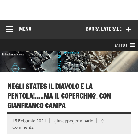
Skip
to
Italia e il mondo
content
MENU
BARRA LATERALE
MENU
NEGLI STATES IL DIAVOLO E LA
PENTOLA!…..MA IL COPERCHIO?_ CON
GIANFRANCO CAMPA
15 Febbraio 2021
giuseppegerminario
0
Comments