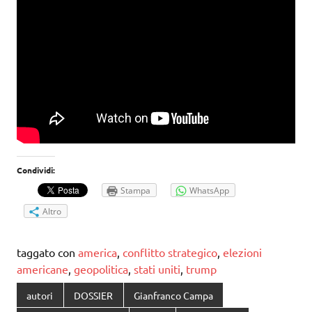
Condividi:
Stampa
WhatsApp
Altro
taggato con
america
,
conflitto strategico
,
elezioni
americane
,
geopolitica
,
stati uniti
,
trump
autori
DOSSIER
Gianfranco Campa