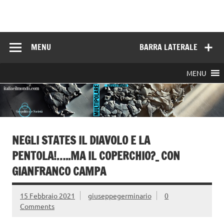
Skip
to
Italia e il mondo
content
MENU
BARRA LATERALE
MENU
NEGLI STATES IL DIAVOLO E LA
PENTOLA!…..MA IL COPERCHIO?_ CON
GIANFRANCO CAMPA
15 Febbraio 2021
giuseppegerminario
0
Comments