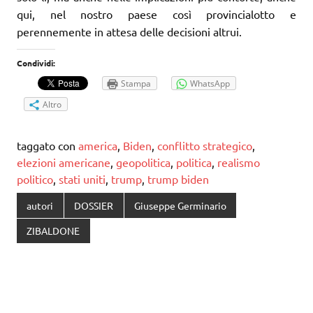
qui, nel nostro paese così provincialotto e
perennemente in attesa delle decisioni altrui.
Condividi:
Stampa
WhatsApp
Altro
taggato con
america
,
Biden
,
conflitto strategico
,
elezioni americane
,
geopolitica
,
politica
,
realismo
politico
,
stati uniti
,
trump
,
trump biden
autori
DOSSIER
Giuseppe Germinario
ZIBALDONE