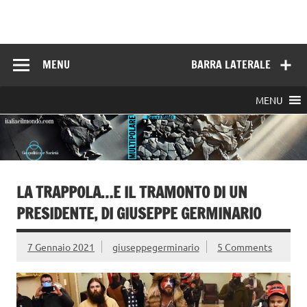
Skip
to
Italia e il mondo
content
MENU
BARRA LATERALE
MENU
LA TRAPPOLA…E IL TRAMONTO DI UN
PRESIDENTE, DI GIUSEPPE GERMINARIO
7 Gennaio 2021
giuseppegerminario
5 Comments