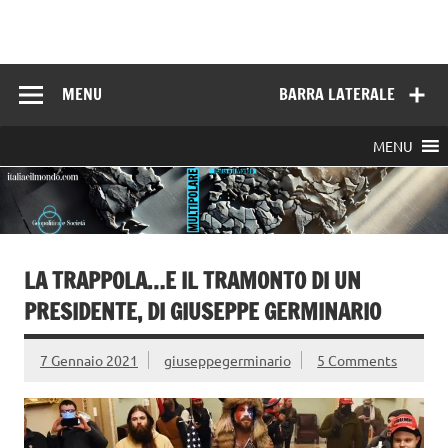
Skip
to
Italia e il mondo
content
MENU
BARRA LATERALE
MENU
LA TRAPPOLA…E IL TRAMONTO DI UN
PRESIDENTE, DI GIUSEPPE GERMINARIO
7 Gennaio 2021
giuseppegerminario
5 Comments