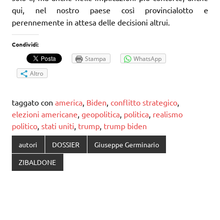
qui, nel nostro paese così provincialotto e
perennemente in attesa delle decisioni altrui.
Condividi:
Stampa
WhatsApp
Altro
taggato con
america
,
Biden
,
conflitto strategico
,
elezioni americane
,
geopolitica
,
politica
,
realismo
politico
,
stati uniti
,
trump
,
trump biden
autori
DOSSIER
Giuseppe Germinario
ZIBALDONE