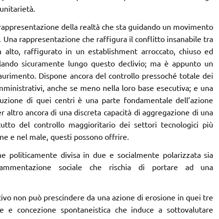
 unitarietà.
 di rappresentazione della realtà che sta guidando un movimento
Una rappresentazione che raffigura il conflitto insanabile tra
 alto, raffigurato in un establishment arroccato, chiuso ed
volando sicuramente lungo questo declivio; ma è appunto un
saurimento. Dispone ancora del controllo pressoché totale dei
mministrativi, anche se meno nella loro base esecutiva; e una
tuzione di quei centri è una parte fondamentale dell’azione
per altro ancora di una discreta capacità di aggregazione di una
tutto del controllo maggioritario dei settori tecnologici più
ene e nel male, questi possono offrire.
ne politicamente divisa in due e socialmente polarizzata sia
rammentazione sociale che rischia di portare ad una
tivo non può prescindere da una azione di erosione in quei tre
e e concezione spontaneistica che induce a sottovalutare