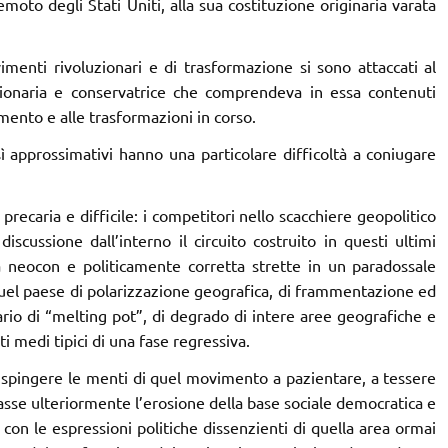
oto degli Stati Uniti, alla sua costituzione originaria varata
menti rivoluzionari e di trasformazione si sono attaccati al
onaria e conservatrice che comprendeva in essa contenuti
ento e alle trasformazioni in corso.
 approssimativi hanno una particolare difficoltà a coniugare
precaria e difficile: i competitori nello scacchiere geopolitico
scussione dall’interno il circuito costruito in questi ultimi
gia neocon e politicamente corretta strette in un paradossale
 quel paese di polarizzazione geografica, di frammentazione ed
nario di “melting pot”, di degrado di intere aree geografiche e
 medi tipici di una fase regressiva.
 spingere le menti di quel movimento a pazientare, a tessere
se ulteriormente l’erosione della base sociale democratica e
on le espressioni politiche dissenzienti di quella area ormai