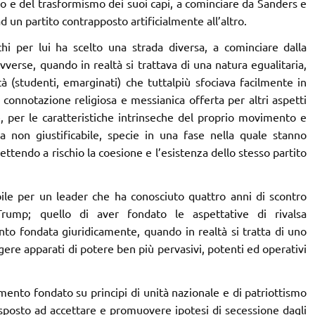
o e del trasformismo dei suoi capi, a cominciare da Sanders e
 un partito contrapposto artificialmente all’altro.
i per lui ha scelto una strada diversa, a cominciare dalla
avverse, quando in realtà si trattava di una natura egualitaria,
età (studenti, emarginati) che tuttalpiù sfociava facilmente in
 connotazione religiosa e messianica offerta per altri aspetti
e, per le caratteristiche intrinseche del proprio movimento e
ma non giustificabile, specie in una fase nella quale stanno
tendo a rischio la coesione e l’esistenza dello stesso partito
ile per un leader che ha conosciuto quattro anni di scontro
Trump; quello di aver fondato le aspettative di rivalsa
to fondata giuridicamente, quando in realtà si tratta di uno
gere apparati di potere ben più pervasivi, potenti ed operativi
mento fondato su principi di unità nazionale e di patriottismo
sposto ad accettare e promuovere ipotesi di secessione dagli