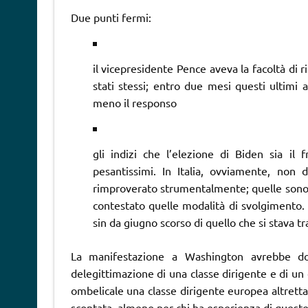
Due punti fermi:
il vicepresidente Pence aveva la facoltà di ri
stati stessi; entro due mesi questi ultim
meno il responso
gli indizi che l’elezione di Biden sia il 
pesantissimi. In Italia, ovviamente, non
rimproverato strumentalmente; quelle sono i
contestato quelle modalità di svolgimento. 
sin da giugno scorso di quello che si stava 
La manifestazione a Washington avrebbe do
delegittimazione di una classe dirigente e di un
ombelicale una classe dirigente europea altrettan
scontata, almeno per chi ha esperienza di queste