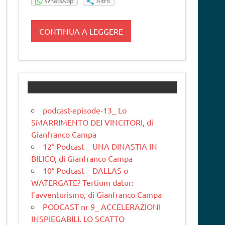
WhatsApp
Altro
CONTINUA A LEGGERE
podcast-episode-13_ Lo
SMARRIMENTO DEI VINCITORI, di
Gianfranco Campa
12° Podcast _ UNA DINASTIA IN
BILICO, di Gianfranco Campa
10° Podcast _ DALLAS o
WATERGATE? Tertium datur:
l’avventurismo, di Gianfranco Campa
PODCAST nr 9_ ACCELERAZIONI
INSPIEGABILI. LO SCATTO