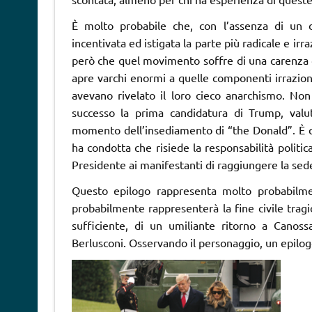
È molto probabile che, con l’assenza di un di
incentivata ed istigata la parte più radicale e i
però che quel movimento soffre di una carenza di 
apre varchi enormi a quelle componenti irrazional
avevano rivelato il loro cieco anarchismo. No
successo la prima candidatura di Trump, valut
momento dell’insediamento di “the Donald”. È qu
ha condotta che risiede la responsabilità politic
Presidente ai manifestanti di raggiungere la sed
Questo epilogo rappresenta molto probabilmen
probabilmente rappresenterà la fine civile trag
sufficiente, di un umiliante ritorno a Canos
Berlusconi. Osservando il personaggio, un epilo