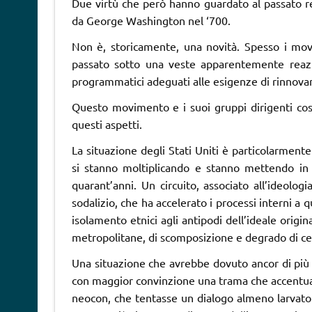
Due virtù che però hanno guardato al passato rem
da George Washington nel ‘700.
Non è, storicamente, una novità. Spesso i movi
passato sotto una veste apparentemente reazi
programmatici adeguati alle esigenze di rinnovam
Questo movimento e i suoi gruppi dirigenti così
questi aspetti.
La situazione degli Stati Uniti è particolarmente 
si stanno moltiplicando e stanno mettendo in di
quarant’anni. Un circuito, associato all’ideolo
sodalizio, che ha accelerato i processi interni a
isolamento etnici agli antipodi dell’ideale origi
metropolitane, di scomposizione e degrado di ceti
Una situazione che avrebbe dovuto ancor di più
con maggior convinzione una trama che accentuas
neocon, che tentasse un dialogo almeno larvato c