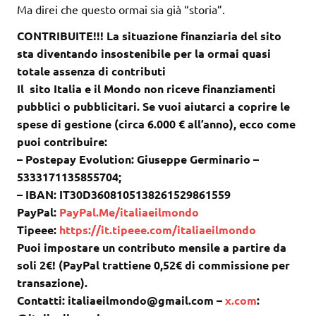
Ma direi che questo ormai sia già “storia”.
CONTRIBUITE!!! La situazione finanziaria del sito
sta diventando insostenibile per la ormai quasi
totale assenza di contributi
Il sito Italia e il Mondo non riceve finanziamenti
pubblici o pubblicitari. Se vuoi aiutarci a coprire le
spese di gestione (circa 6.000 € all’anno), ecco come
puoi contribuire:
– Postepay Evolution: Giuseppe Germinario –
5333171135855704;
– IBAN: IT30D3608105138261529861559
PayPal:
PayPal.Me/italiaeilmondo
Tipeee:
https://it.tipeee.com/italiaeilmondo
Puoi impostare un contributo mensile a partire da
soli 2€! (PayPal trattiene 0,52€ di commissione per
transazione).
Contatti: italiaeilmondo@gmail.com –
x.com
: