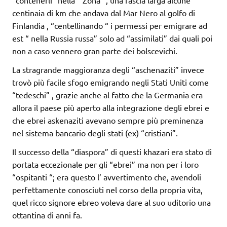
“contenerli” nella “ Zona” , una fascia larga alcune
centinaia di km che andava dal Mar Nero al golfo di
Finlandia , “centellinando “ i permessi per emigrare ad
est “ nella Russia russa” solo ad “assimilati” dai quali poi
non a caso vennero gran parte dei bolscevichi.
La stragrande maggioranza degli “aschenaziti” invece
trovò più facile sfogo emigrando negli Stati Uniti come
“tedeschi” , grazie anche al fatto che la Germania era
allora il paese più aperto alla integrazione degli ebrei e
che ebrei askenaziti avevano sempre più preminenza
nel sistema bancario degli stati (ex) “cristiani”.
Il successo della “diaspora” di questi khazari era stato di
portata eccezionale per gli “ebrei” ma non per i loro
“ospitanti “; era questo l’ avvertimento che, avendoli
perfettamente conosciuti nel corso della propria vita,
quel ricco signore ebreo voleva dare al suo uditorio una
ottantina di anni fa.