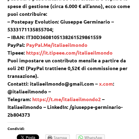
spese di gestione (circa 6.000 € all’anno), ecco come
puoi contribuire:
– Postepay Evolution: Giuseppe Germinario –
5333171135855704;
– IBAN: IT30D3608105138261529861559
PayPal:
PayPal.Me/italiaeilmondo
Tipeee:
https://it.tipeee.com/italiaeilmondo
Puoi impostare un contributo mensile a partire da
soli 2€! (PayPal trattiene 0,52€ di commissione per
transazione).
Contatti: italiaeilmondo@gmail.com –
x.com
:
@italiaeilmondo –
Telegram:
https://t.me/italiaeilmondo2
–
Italiaeilmondo – LinkedIn: /giuseppe-germinario-
2b804373
Condividi:
Stampa
WhatsApp