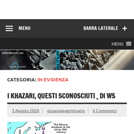
Skip
to
Italia e il mondo
content
MENU
BARRA LATERALE
MENU
CATEGORIA:
IN EVIDENZA
I KHAZARI, QUESTI SCONOSCIUTI _ DI WS
3 Agosto 2026
giuseppegerminario
6 Comments