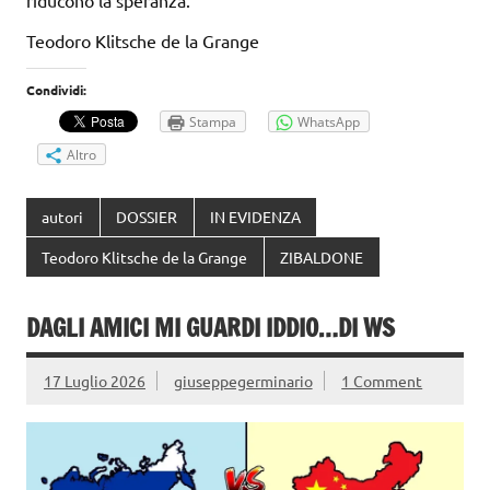
riducono la speranza.
Teodoro Klitsche de la Grange
Condividi:
Stampa
WhatsApp
Altro
autori
DOSSIER
IN EVIDENZA
Teodoro Klitsche de la Grange
ZIBALDONE
DAGLI AMICI MI GUARDI IDDIO…DI WS
17 Luglio 2026
giuseppegerminario
1 Comment