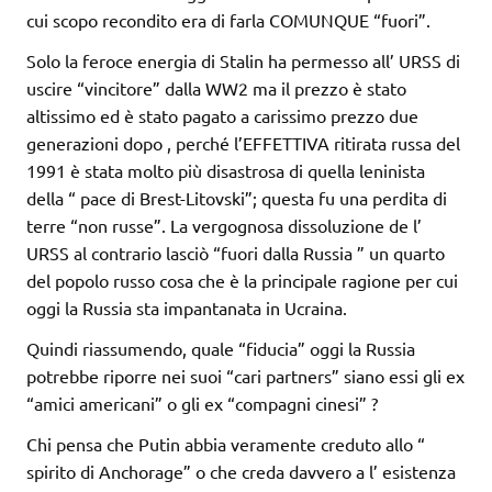
cui scopo recondito era di farla COMUNQUE “fuori”.
Solo la feroce energia di Stalin ha permesso all’ URSS di
uscire “vincitore” dalla WW2 ma il prezzo è stato
altissimo ed è stato pagato a carissimo prezzo due
generazioni dopo , perché l’EFFETTIVA ritirata russa del
1991 è stata molto più disastrosa di quella leninista
della “ pace di Brest-Litovski”; questa fu una perdita di
terre “non russe”. La vergognosa dissoluzione de l’
URSS al contrario lasciò “fuori dalla Russia ” un quarto
del popolo russo cosa che è la principale ragione per cui
oggi la Russia sta impantanata in Ucraina.
Quindi riassumendo, quale “fiducia” oggi la Russia
potrebbe riporre nei suoi “cari partners” siano essi gli ex
“amici americani” o gli ex “compagni cinesi” ?
Chi pensa che Putin abbia veramente creduto allo “
spirito di Anchorage” o che creda davvero a l’ esistenza