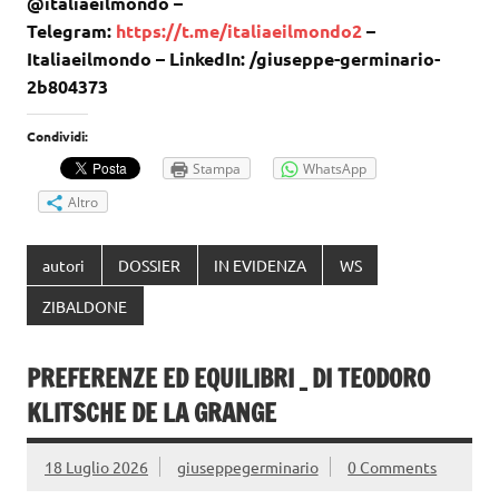
@italiaeilmondo –
Telegram:
https://t.me/italiaeilmondo2
–
Italiaeilmondo – LinkedIn: /giuseppe-germinario-
2b804373
Condividi:
Stampa
WhatsApp
Altro
autori
DOSSIER
IN EVIDENZA
WS
ZIBALDONE
PREFERENZE ED EQUILIBRI _ DI TEODORO
KLITSCHE DE LA GRANGE
18 Luglio 2026
giuseppegerminario
0 Comments