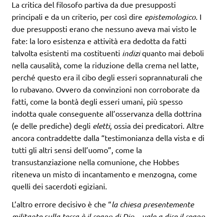
La critica del filosofo partiva da due presupposti
principali e da un criterio, per così dire
epistemologico
. I
due presupposti erano che nessuno aveva mai visto le
fate: la loro esistenza e attività era dedotta da fatti
talvolta esistenti ma costituenti
indizi
quanto mai deboli
nella causalità, come la riduzione della crema nel latte,
perché questo era il cibo degli esseri soprannaturali che
lo rubavano. Ovvero da convinzioni non corroborate da
fatti, come la bontà degli esseri umani, più spesso
indotta quale conseguente all’osservanza della dottrina
(e delle prediche) degli
eletti
, ossia dei predicatori. Altre
ancora contraddette dalla “testimonianza della vista e di
tutti gli altri sensi dell’uomo”, come la
transustanziazione nella comunione, che Hobbes
riteneva un misto di incantamento e menzogna, come
quelli dei sacerdoti egiziani.
L’altro errore decisivo è che “
la chiesa presentemente
militante sulla terra è il regno di Dio – vale a dire il regno