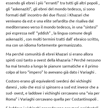
essendo gli ebrei i più “erranti” tra tutti gli altri popoli ,
gli “askenaziti”, gli ebrei del mondo tedesco, si sono
formati dall’ incontro dei due flussi: i Khazari che
venivano da est e una elite sefardita che risaliva dal
mediterraneo verso il mondo tedesco, in una “sintesi”
poi espressa nell’ “yddish” , la lingua comune degli
askenaziti , con molti termini tratti dall’ ebraico scritto,
ma con un idioma fortemente germanizzato.
Ma perché comunità di ebrei khazari si erano allora
spinti così tanto a ovest della khazaria ? Perché nessuno
ha mai tenuto a lungo le pianure sarmatiche e il primo
colpo al loro “impero” lo avevano già dato i Variaghi .
Costoro erano gli equivalenti svedesi dei vichinghi
danesi , solo che essi si spinsero a sud est invece che a
sud- ovest, e laddove i vichinghi cercavano una “via per
Roma” i Variaghi cercavano quella per Costantinopoli .
E laddove i vichinghi procedevano per mari occidentali