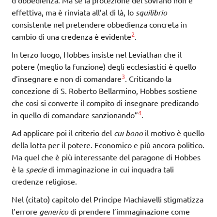
d’obbedienza. Ma se la protezione del sovrano non è
effettiva, ma è rinviata all’al di là, lo
squilibrio
consistente nel pretendere obbedienza concreta in
2
cambio di una credenza è evidente
.
In terzo luogo, Hobbes insiste nel Leviathan che il
potere (meglio la funzione) degli ecclesiastici è quello
3
d’insegnare e non di comandare
. Criticando la
concezione di S. Roberto Bellarmino, Hobbes sostiene
che così si converte il compito di insegnare predicando
4
in quello di comandare sanzionando”
.
Ad applicare poi il criterio del
cui bono
il motivo è quello
della lotta per il potere. Economico e più ancora politico.
Ma quel che è più interessante del paragone di Hobbes
è la
specie
di immaginazione in cui inquadra tali
credenze religiose.
Nel (citato) capitolo del Principe Machiavelli stigmatizza
l’errore
generico
di prendere l’immaginazione come