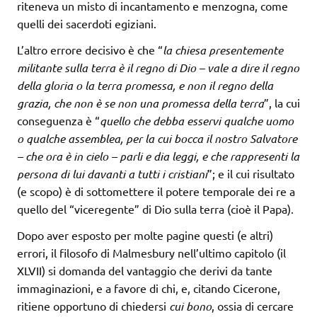
riteneva un misto di incantamento e menzogna, come
quelli dei sacerdoti egiziani.
L’altro errore decisivo è che “
la chiesa presentemente
militante sulla terra è il regno di Dio – vale a dire il regno
della gloria o la terra promessa, e non il regno della
grazia, che non è se non una promessa della terra
”, la cui
conseguenza è “
quello che debba esservi qualche uomo
o qualche assemblea, per la cui bocca il nostro Salvatore
– che ora è in cielo – parli e dia leggi, e che rappresenti la
persona di lui davanti a tutti i cristiani
”; e il cui risultato
(e scopo) è di sottomettere il potere temporale dei re a
quello del “viceregente” di Dio sulla terra (cioè il Papa).
Dopo aver esposto per molte pagine questi (e altri)
errori, il filosofo di Malmesbury nell’ultimo capitolo (il
XLVII) si domanda del vantaggio che derivi da tante
immaginazioni, e a favore di chi, e, citando Cicerone,
ritiene opportuno di chiedersi
cui bono
, ossia di cercare