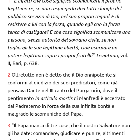
1
“
E infatti che cosa significa scomunicare il proprio
legittimo re, se non respingerlo dea tutti i luoghi del
pubblico servizio di Dio, nel suo proprio regno? E di
resistere a lui con la forza, quando egli con la forza
tenta di castigare? E che cosa significa scomunicare una
persona, senza autorità del sovrano civile, se non
togliergli la sua legittima libertà, cioè usurpare un
potere legittimo sopra i proprii fratelli?
”
Leviatano
, vol.
II, Bari, p. 638.
2
Oltretutto non è detto che il Dio onnipotente si
conformi al giudizio dei suoi predicatori, come già
pensava Dante nel III canto del Purgatorio, dove il
pentimento
in articulo mortis
di Manfredi è accettato
dal Padreterno in forza della sua infinita bontà e
malgrado le scomuniche del Papa.
3
“Il Papa manca di tre cose, che il nostro Salvatore non
gli ha date: comandare, giudicare e punire, altrimenti