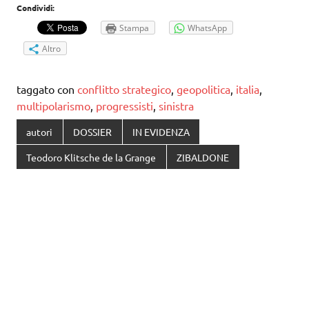
Condividi:
Stampa
WhatsApp
Altro
taggato con
conflitto strategico
,
geopolitica
,
italia
,
multipolarismo
,
progressisti
,
sinistra
autori
DOSSIER
IN EVIDENZA
Teodoro Klitsche de la Grange
ZIBALDONE