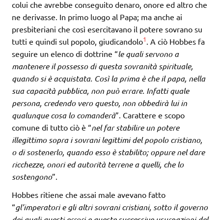
colui che avrebbe conseguito denaro, onore ed altro che
ne derivasse. In primo luogo al Papa; ma anche ai
presbiteriani che così esercitavano il potere sovrano su
1
tutti e quindi sul popolo, giudicandolo
. A ciò Hobbes fa
seguire un elenco di dottrine “
le quali servono a
mantenere il possesso di questa sovranità spirituale,
quando si è acquistata. Così la prima è che il papa, nella
sua capacità pubblica, non può errare. Infatti quale
persona, credendo vero questo, non obbedirà lui in
qualunque cosa lo comanderà
”. Carattere e scopo
comune di tutto ciò è “
nel far stabilire un potere
illegittimo sopra i sovrani legittimi del popolo cristiano,
o di sostenerlo, quando esso è stabilito; oppure nel dare
ricchezze, onori ed autorità terrene a quelli, che lo
sostengono
”.
Hobbes ritiene che assai male avevano fatto
“
gl’imperatori e gli altri sovrani cristiani, sotto il governo
dei quali questi errori e queste successive usurpazioni del