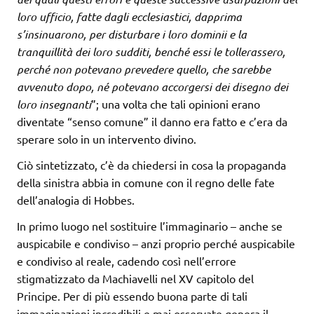
loro ufficio, fatte dagli ecclesiastici, dapprima
s’insinuarono, per disturbare i loro dominii e la
tranquillità dei loro sudditi, benché essi le tollerassero,
perché non potevano prevedere quello, che sarebbe
avvenuto dopo, né potevano accorgersi dei disegno dei
loro insegnanti
”; una volta che tali opinioni erano
diventate “senso comune” il danno era fatto e c’era da
sperare solo in un intervento divino.
Ciò sintetizzato, c’è da chiedersi in cosa la propaganda
della sinistra abbia in comune con il regno delle fate
dell’analogia di Hobbes.
In primo luogo nel sostituire l’immaginario – anche se
auspicabile e condiviso – anzi proprio perché auspicabile
e condiviso al reale, cadendo così nell’errore
stigmatizzato da Machiavelli nel XV capitolo del
Principe. Per di più essendo buona parte di tali
immaginazioni incredibili e mai osservate genera il