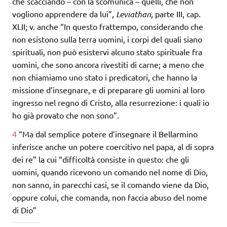
che scacciando – con la scomunica – quelli, che non
vogliono apprendere da lui”,
Leviathan
, parte III, cap.
XLII; v. anche “In questo frattempo, considerando che
non esistono sulla terra uomini, i corpi del quali siano
spirituali, non può esistervi alcuno stato spirituale fra
uomini, che sono ancora rivestiti di carne; a meno che
non chiamiamo uno stato i predicatori, che hanno la
missione d’insegnare, e di preparare gli uomini al loro
ingresso nel regno di Cristo, alla resurrezione: i quali io
ho già provato che non sono”.
4
“Ma dal semplice potere d’insegnare il Bellarmino
inferisce anche un potere coercitivo nel papa, al di sopra
dei re” la cui “difficoltà consiste in questo: che gli
uomini, quando ricevono un comando nel nome di Dio,
non sanno, in parecchi casi, se il comando viene da Dio,
oppure colui, che comanda, non faccia abuso del nome
di Dio”