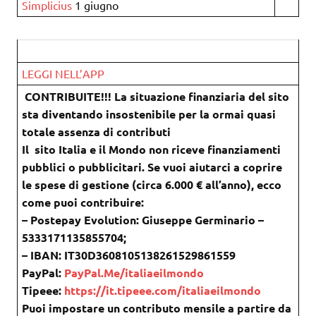
Simplicius
1 giugno
LEGGI NELL’APP
CONTRIBUITE!!! La situazione finanziaria del sito
sta diventando insostenibile per la ormai quasi
totale assenza di contributi
Il sito Italia e il Mondo non riceve finanziamenti
pubblici o pubblicitari. Se vuoi aiutarci a coprire
le spese di gestione (circa 6.000 € all’anno), ecco
come puoi contribuire:
– Postepay Evolution: Giuseppe Germinario –
5333171135855704;
– IBAN: IT30D3608105138261529861559
PayPal:
PayPal.Me/italiaeilmondo
Tipeee:
https://it.tipeee.com/italiaeilmondo
Puoi impostare un contributo mensile a partire da