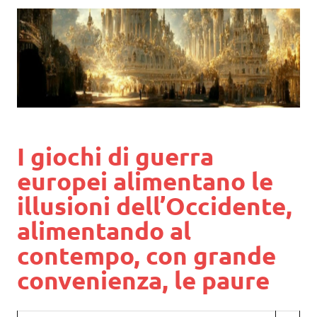
I giochi di guerra
europei alimentano le
illusioni dell’Occidente,
alimentando al
contempo, con grande
convenienza, le paure