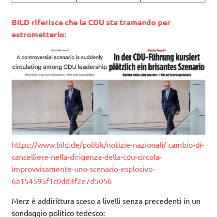
BILD riferisce che la CDU sta tramando per
estrometterlo
:
https://www.bild.de/politik/notizie-nazionali/ cambio-di-
cancelliere-nella-dirigenza-della-cdu-circola-
improvvisamente-uno-scenario-esplosivo-
6a154595f1c0dd3f2e7d5056
Merz è addirittura sceso a livelli senza precedenti in un
sondaggio politico tedesco: