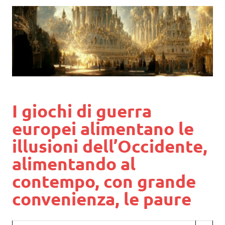
I giochi di guerra
europei alimentano le
illusioni dell’Occidente,
alimentando al
contempo, con grande
convenienza, le paure