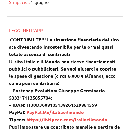
Simplicius
1 giugno
LEGGI NELL’APP
CONTRIBUITE!!! La situazione finanziaria del sito
sta diventando insostenibile per la ormai quasi
totale assenza di contributi
Il sito Italia e il Mondo non riceve finanziamenti
pubblici o pubblicitari. Se vuoi aiutarci a coprire
le spese di gestione (circa 6.000 € all’anno), ecco
come puoi contribuire:
– Postepay Evolution: Giuseppe Germinario –
5333171135855704;
– IBAN: IT30D3608105138261529861559
PayPal:
PayPal.Me/italiaeilmondo
Tipeee:
https://it.tipeee.com/italiaeilmondo
Puoi impostare un contributo mensile a partire da