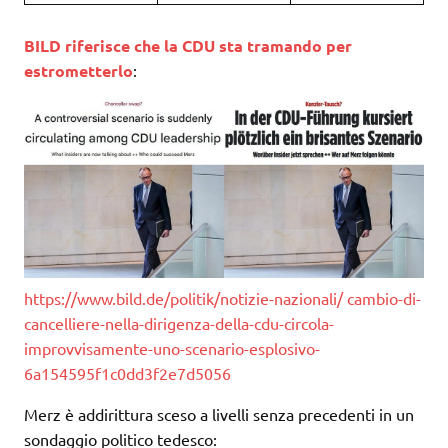
BILD riferisce che la CDU sta tramando per
estrometterlo
:
https://www.bild.de/politik/notizie-nazionali/ cambio-di-
cancelliere-nella-dirigenza-della-cdu-circola-
improvvisamente-uno-scenario-esplosivo-
6a154595f1c0dd3f2e7d5056
Merz è addirittura sceso a livelli senza precedenti in un
sondaggio politico tedesco: