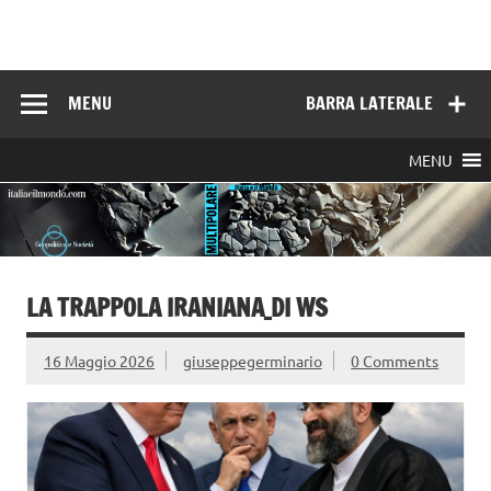
Skip
to
Italia e il mondo
content
MENU
BARRA LATERALE
MENU
LA TRAPPOLA IRANIANA_DI WS
16 Maggio 2026
giuseppegerminario
0 Comments