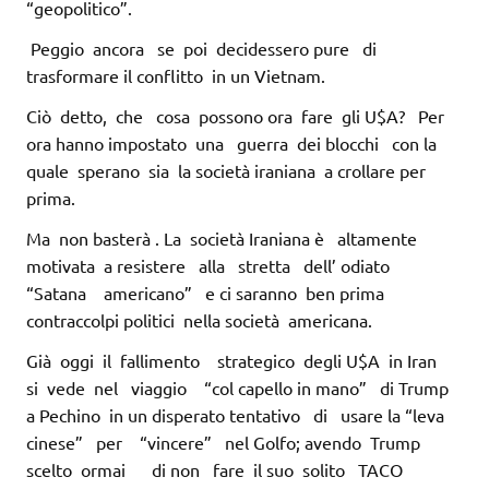
“geopolitico”.
Peggio ancora se poi decidessero pure di
trasformare il conflitto in un Vietnam.
Ciò detto, che cosa possono ora fare gli U$A? Per
ora hanno impostato una guerra dei blocchi con la
quale sperano sia la società iraniana a crollare per
prima.
Ma non basterà . La società Iraniana è altamente
motivata a resistere alla stretta dell’ odiato
“Satana americano” e ci saranno ben prima
contraccolpi politici nella società americana.
Già oggi il fallimento strategico degli U$A in Iran
si vede nel viaggio “col capello in mano” di Trump
a Pechino in un disperato tentativo di usare la “leva
cinese” per “vincere” nel Golfo; avendo Trump
scelto ormai di non fare il suo solito TACO