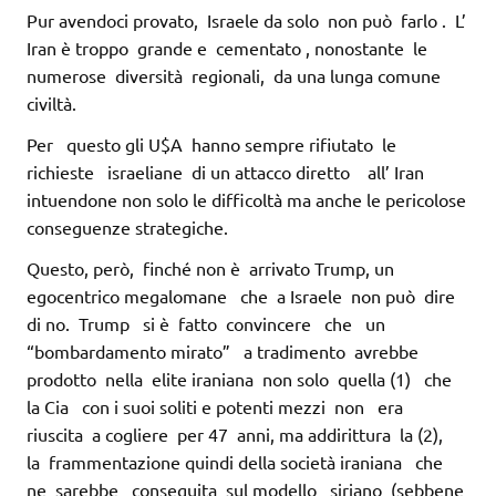
Pur avendoci provato, Israele da solo non può farlo . L’
Iran è troppo grande e cementato , nonostante le
numerose diversità regionali, da una lunga comune
civiltà.
Per questo gli U$A hanno sempre rifiutato le
richieste israeliane di un attacco diretto all’ Iran
intuendone non solo le difficoltà ma anche le pericolose
conseguenze strategiche.
Questo, però, finché non è arrivato Trump, un
egocentrico megalomane che a Israele non può dire
di no. Trump si è fatto convincere che un
“bombardamento mirato” a tradimento avrebbe
prodotto nella elite iraniana non solo quella (1) che
la Cia con i suoi soliti e potenti mezzi non era
riuscita a cogliere per 47 anni, ma addirittura la (2),
la frammentazione quindi della società iraniana che
ne sarebbe conseguita sul modello siriano (sebbene