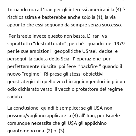
Tornando ora all ‘Iran per gli interessi americani la (4) è
rischiosissima e basterebbe anche solo la (1), la via
appunto che essi seguono da sempre senza successo.
Per Israele invece questo non basta. L’ Iran va
soprattutto “destrutturato”, perché quando nel 1979
per le sue ambizioni geopolitiche U$rael decise e
perseguì la caduta dello Scià , l’ operazione pur
perfettamente riuscita poi fece “backfire “ quando il
nuovo “regime” RI-prese gli stessi obbiettivi
geostrategici di quello vecchio aggiungendoci in più un
odio dichiarato verso il vecchio protettore del regime
caduto.
La conclusione quindi è semplice: se gli U$A non
possono/vogliono applicare la (4) all’ Iran, per Israele
comunque necessita che gli U$A gli applichino
quantomeno una (2) o (3).