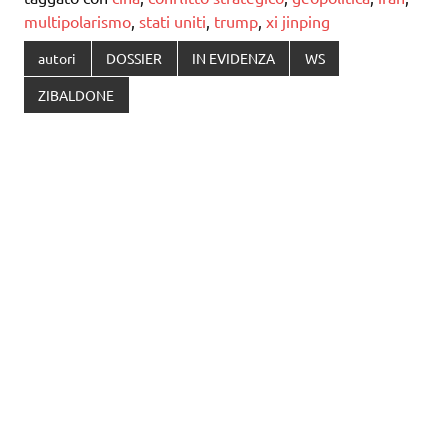
multipolarismo
,
stati uniti
,
trump
,
xi jinping
autori
DOSSIER
IN EVIDENZA
WS
ZIBALDONE