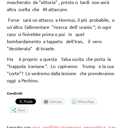
mascherato da “vittoria” , presto o tardi non avrà
altra scelta che RI-attaccare.
Forse sarà un attacco a Hormuz, il più probabile, o
un’altra fallimentare “ricerca dell’ uranio “; in ogni
caso si finirebbe prima o poi in quel
bombardamento a tappeto dell‘Iran, il vero
“desiderata” di Israele.
Ma è proprio a questa falsa uscita che porta la
“trappola iraniana “. Lo capiranno Trump e la sua
“corte”? Lo vedremo dalla lezione che prenderanno
oggi a Pechino.
Condividi:
Stampa
WhatsApp
Altro
taggato con
cina
,
conflitto strategico
,
geopolitica
,
iran
,