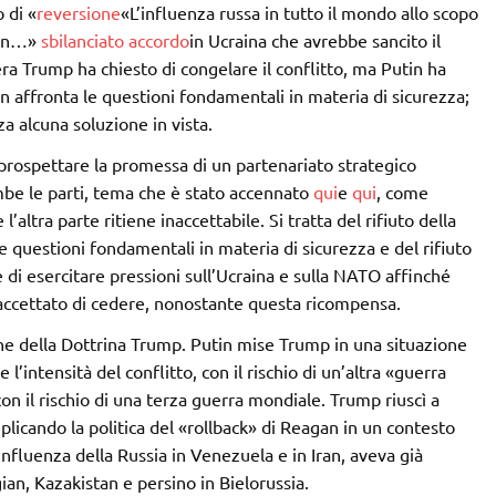
 di «
reversione
«L’influenza russa in tutto il mondo allo scopo
i un…»
sbilanciato
accordo
in Ucraina che avrebbe sancito il
ra Trump ha chiesto di congelare il conflitto, ma Putin ha
n affronta le questioni fondamentali in materia di sicurezza;
a alcuna soluzione in vista.
 prospettare la promessa di un partenariato strategico
mbe le parti, tema che è stato accennato
qui
e
qui
, come
ltra parte ritiene inaccettabile. Si tratta del rifiuto della
le questioni fondamentali in materia di sicurezza e del rifiuto
e di esercitare pressioni sull’Ucraina e sulla NATO affinché
 accettato di cedere, nonostante questa ricompensa.
ne della Dottrina Trump. Putin mise Trump in una situazione
’intensità del conflitto, con il rischio di un’altra «guerra
on il rischio di una terza guerra mondiale. Trump riuscì a
plicando la politica del «rollback» di Reagan in un contesto
nfluenza della Russia in Venezuela e in Iran, aveva già
n, Kazakistan e persino in Bielorussia.