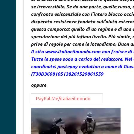
se irreversibile. Se da una parte, quella russa,
confronto esistenziale con l’intero blocco occi
disperata resistenza fondata sull’aiuto estern
questa comporta: quello di un regime e di una 
speculazione del più infimo livello. Più simile
prive di regole per come le intendiamo. Buon 
Il sito www.italiaeilmondo.com non fruisce di
Tutte le spese sono a carico del redattore. Nel 
coordinate: postepay evolution a nome di Gi
IT30D3608105138261529861559
oppure
PayPal.Me/italiaeilmondo