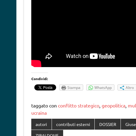
Condividi:
Stampa
WhatsApp
Altro
taggato con
conflitto strategico
,
geopolitica
,
mul
ucraina
autori
contributi esterni
DOSSIER
Giuse
ZIBALDONE