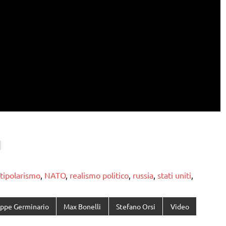
tipolarismo
,
NATO
,
realismo politico
,
russia
,
stati uniti
,
ppe Germinario
Max Bonelli
Stefano Orsi
Video