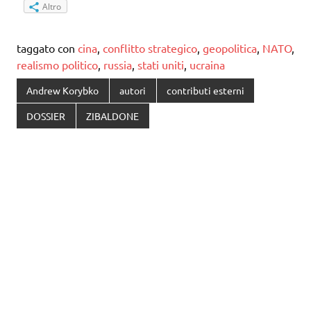
Altro
taggato con
cina
,
conflitto strategico
,
geopolitica
,
NATO
,
realismo politico
,
russia
,
stati uniti
,
ucraina
Andrew Korybko
autori
contributi esterni
DOSSIER
ZIBALDONE