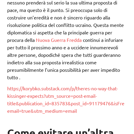
nessuno prenderà sul serio la sua ultima proposta di
pace, ma questo è il punto. Si preoccupa solo di
costruire un’eredità e non è sincero riguardo alla
risoluzione politica del conflitto ucraino. Questa mente
diplomatica si aspetta che la principale guerra per
procura della
Nuova Guerra Fredda
continui a infuriare
per tutto il prossimo anno e a uccidere innumerevoli
altre persone, dopodiché spera che tutti guarderanno
indietro alla sua proposta irrealistica come
presumibilmente l’unica possibilità per aver impedito
tutto .
https://korybko.substack.com/p/theres-no-way-that-
kissinger-expects?utm_source=post-email-
title&publication_id=835783&post_id=91179476&isFre
email=true&utm_medium=email
Come evitare un’altra