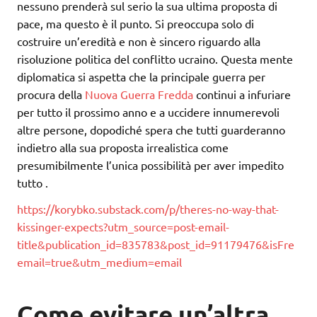
nessuno prenderà sul serio la sua ultima proposta di
pace, ma questo è il punto. Si preoccupa solo di
costruire un’eredità e non è sincero riguardo alla
risoluzione politica del conflitto ucraino. Questa mente
diplomatica si aspetta che la principale guerra per
procura della
Nuova Guerra Fredda
continui a infuriare
per tutto il prossimo anno e a uccidere innumerevoli
altre persone, dopodiché spera che tutti guarderanno
indietro alla sua proposta irrealistica come
presumibilmente l’unica possibilità per aver impedito
tutto .
https://korybko.substack.com/p/theres-no-way-that-
kissinger-expects?utm_source=post-email-
title&publication_id=835783&post_id=91179476&isFre
email=true&utm_medium=email
Come evitare un’altra