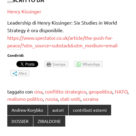
Henry Kissinger
Leadership di Henry Kissinger: Six Studies in World
Strategy è ora disponibile.
https://www.spectator.co.uk/article/the-push-for-
peace/?utm_source=substack&utm_medium=email
Condividi:
Stampa
WhatsApp
Altro
taggato con
cina
,
conflitto strategico
,
geopolitica
,
NATO
,
realismo politico
,
russia
,
stati uniti
,
ucraina
Andrew Korybko
autori
contributi esterni
DOSSIER
ZIBALDONE