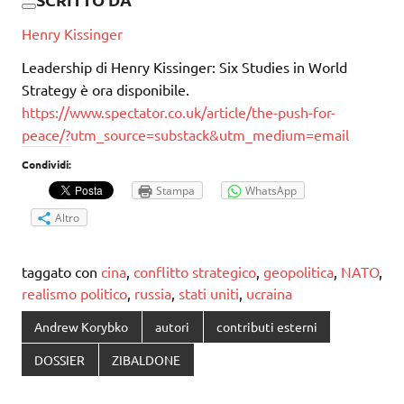
Henry Kissinger
Leadership di Henry Kissinger: Six Studies in World
Strategy è ora disponibile.
https://www.spectator.co.uk/article/the-push-for-
peace/?utm_source=substack&utm_medium=email
Condividi:
Stampa
WhatsApp
Altro
taggato con
cina
,
conflitto strategico
,
geopolitica
,
NATO
,
realismo politico
,
russia
,
stati uniti
,
ucraina
Andrew Korybko
autori
contributi esterni
DOSSIER
ZIBALDONE