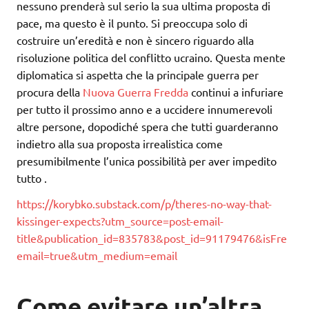
nessuno prenderà sul serio la sua ultima proposta di
pace, ma questo è il punto. Si preoccupa solo di
costruire un’eredità e non è sincero riguardo alla
risoluzione politica del conflitto ucraino. Questa mente
diplomatica si aspetta che la principale guerra per
procura della
Nuova Guerra Fredda
continui a infuriare
per tutto il prossimo anno e a uccidere innumerevoli
altre persone, dopodiché spera che tutti guarderanno
indietro alla sua proposta irrealistica come
presumibilmente l’unica possibilità per aver impedito
tutto .
https://korybko.substack.com/p/theres-no-way-that-
kissinger-expects?utm_source=post-email-
title&publication_id=835783&post_id=91179476&isFre
email=true&utm_medium=email
Come evitare un’altra