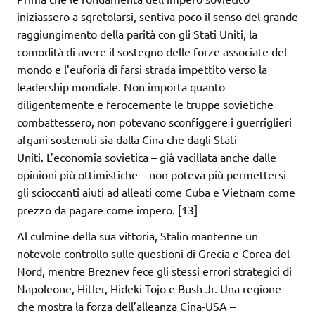
iniziassero a sgretolarsi, sentiva poco il senso del grande
raggiungimento della parità con gli Stati Uniti, la
comodità di avere il sostegno delle forze associate del
mondo e l’euforia di farsi strada impettito verso la
leadership mondiale. Non importa quanto
diligentemente e ferocemente le truppe sovietiche
combattessero, non potevano sconfiggere i guerriglieri
afgani sostenuti sia dalla Cina che dagli Stati
Uniti. L’economia sovietica – già vacillata anche dalle
opinioni più ottimistiche – non poteva più permettersi
gli scioccanti aiuti ad alleati come Cuba e Vietnam come
prezzo da pagare come impero. [13]
Al culmine della sua vittoria, Stalin mantenne un
notevole controllo sulle questioni di Grecia e Corea del
Nord, mentre Breznev fece gli stessi errori strategici di
Napoleone, Hitler, Hideki Tojo e Bush Jr. Una regione
che mostra la forza dell’alleanza Cina-USA –