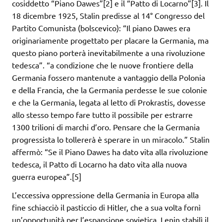
cosiddetto “Piano Dawes”[2] e il “Patto di Locarno”[3]. Il
18 dicembre 1925, Stalin predisse al 14° Congresso del
Partito Comunista (bolscevico): “Il piano Dawes era
originariamente progettato per placare la Germania, ma
questo piano porterà inevitabilmente a una rivoluzione
tedesca”. “a condizione che le nuove frontiere della
Germania fossero mantenute a vantaggio della Polonia
e della Francia, che la Germania perdesse le sue colonie
e che la Germania, legata al letto di Prokrastis, dovesse
allo stesso tempo fare tutto il possibile per estrarre
1300 trilioni di marchi d’oro. Pensare che la Germania
progressista lo tollererà è sperare in un miracolo.” Stalin
affermò: “Se il Piano Dawes ha dato vita alla rivoluzione
tedesca, il Patto di Locarno ha dato vita alla nuova
guerra europea”.[5]
L’eccessiva oppressione della Germania in Europa alla
fine schiacciò il pasticcio di Hitler, che a sua volta fornì
un’opportunità per l’espansione sovietica. Lenin stabilì il