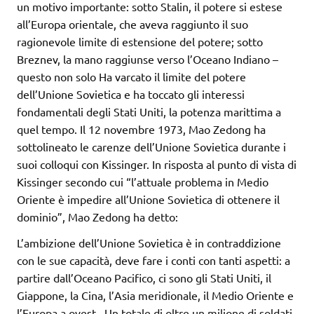
un motivo importante: sotto Stalin, il potere si estese
all’Europa orientale, che aveva raggiunto il suo
ragionevole limite di estensione del potere; sotto
Breznev, la mano raggiunse verso l’Oceano Indiano –
questo non solo Ha varcato il limite del potere
dell’Unione Sovietica e ha toccato gli interessi
fondamentali degli Stati Uniti, la potenza marittima a
quel tempo. Il 12 novembre 1973, Mao Zedong ha
sottolineato le carenze dell’Unione Sovietica durante i
suoi colloqui con Kissinger. In risposta al punto di vista di
Kissinger secondo cui “l’attuale problema in Medio
Oriente è impedire all’Unione Sovietica di ottenere il
dominio”, Mao Zedong ha detto:
L’ambizione dell’Unione Sovietica è in contraddizione
con le sue capacità, deve fare i conti con tanti aspetti: a
partire dall’Oceano Pacifico, ci sono gli Stati Uniti, il
Giappone, la Cina, l’Asia meridionale, il Medio Oriente e
l’Europa a ovest . Un totale di oltre un milione di soldati