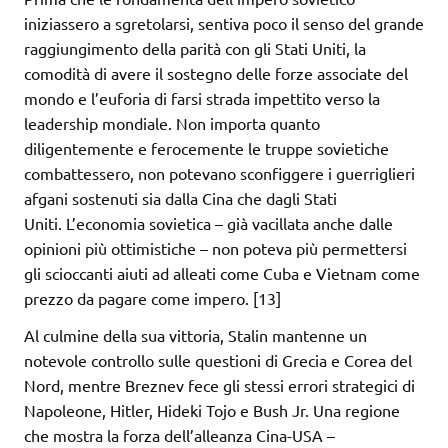
iniziassero a sgretolarsi, sentiva poco il senso del grande
raggiungimento della parità con gli Stati Uniti, la
comodità di avere il sostegno delle forze associate del
mondo e l’euforia di farsi strada impettito verso la
leadership mondiale. Non importa quanto
diligentemente e ferocemente le truppe sovietiche
combattessero, non potevano sconfiggere i guerriglieri
afgani sostenuti sia dalla Cina che dagli Stati
Uniti. L’economia sovietica – già vacillata anche dalle
opinioni più ottimistiche – non poteva più permettersi
gli scioccanti aiuti ad alleati come Cuba e Vietnam come
prezzo da pagare come impero. [13]
Al culmine della sua vittoria, Stalin mantenne un
notevole controllo sulle questioni di Grecia e Corea del
Nord, mentre Breznev fece gli stessi errori strategici di
Napoleone, Hitler, Hideki Tojo e Bush Jr. Una regione
che mostra la forza dell’alleanza Cina-USA –