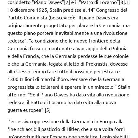
cosiddetto “Piano Dawes”[2] e il “Patto di Locarno”[3]. Il
18 dicembre 1925, Stalin predisse al 14° Congresso del
Partito Comunista (bolscevico): “Il piano Dawes era
originariamente progettato per placare la Germania, ma
questo piano porterà inevitabilmente a una rivoluzione
tedesca”. “a condizione che le nuove frontiere della
Germania fossero mantenute a vantaggio della Polonia
e della Francia, che la Germania perdesse le sue colonie
e che la Germania, legata al letto di Prokrastis, dovesse
allo stesso tempo fare tutto il possibile per estrarre
1300 trilioni di marchi d’oro. Pensare che la Germania
progressista lo tollererà è sperare in un miracolo.” Stalin
affermò: “Se il Piano Dawes ha dato vita alla rivoluzione
tedesca, il Patto di Locarno ha dato vita alla nuova
guerra europea”.[5]
L’eccessiva oppressione della Germania in Europa alla
fine schiacciò il pasticcio di Hitler, che a sua volta fornì
un’opportunità per l’espansione sovietica. Lenin stabilì il