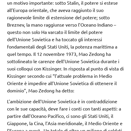
un motivo importante: sotto Stalin, il potere si estese
all’Europa orientale, che aveva raggiunto il suo
ragionevole limite di estensione del potere; sotto
Breznev, la mano raggiunse verso l’Oceano Indiano –
questo non solo Ha varcato il limite del potere
dell’Unione Sovietica e ha toccato gli interessi
fondamentali degli Stati Uniti, la potenza marittima a
quel tempo. Il 12 novembre 1973, Mao Zedong ha
sottolineato le carenze dell’Unione Sovietica durante i
suoi colloqui con Kissinger. In risposta al punto di vista di
Kissinger secondo cui “l’attuale problema in Medio
Oriente è impedire all’Unione Sovietica di ottenere il
dominio”, Mao Zedong ha detto:
L’ambizione dell’Unione Sovietica è in contraddizione
con le sue capacità, deve fare i conti con tanti aspetti: a
partire dall’Oceano Pacifico, ci sono gli Stati Uniti, il
Giappone, la Cina, l’Asia meridionale, il Medio Oriente e
l’Europa a ovest . Un totale di oltre un milione di soldati