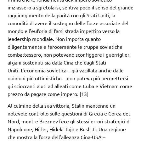
iniziassero a sgretolarsi, sentiva poco il senso del grande
raggiungimento della parità con gli Stati Uniti, la
comodità di avere il sostegno delle forze associate del
mondo e l’euforia di farsi strada impettito verso la
leadership mondiale. Non importa quanto
diligentemente e ferocemente le truppe sovietiche
combattessero, non potevano sconfiggere i guerriglieri
afgani sostenuti sia dalla Cina che dagli Stati
Uniti. L’economia sovietica – già vacillata anche dalle
opinioni più ottimistiche – non poteva più permettersi
gli scioccanti aiuti ad alleati come Cuba e Vietnam come
prezzo da pagare come impero. [13]
Al culmine della sua vittoria, Stalin mantenne un
notevole controllo sulle questioni di Grecia e Corea del
Nord, mentre Breznev fece gli stessi errori strategici di
Napoleone, Hitler, Hideki Tojo e Bush Jr. Una regione
che mostra la forza dell’alleanza Cina-USA –