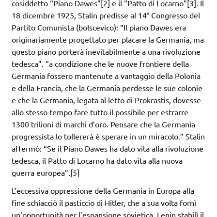
cosiddetto “Piano Dawes”[2] e il “Patto di Locarno”[3]. Il
18 dicembre 1925, Stalin predisse al 14° Congresso del
Partito Comunista (bolscevico): “Il piano Dawes era
originariamente progettato per placare la Germania, ma
questo piano porterà inevitabilmente a una rivoluzione
tedesca”. “a condizione che le nuove frontiere della
Germania fossero mantenute a vantaggio della Polonia
e della Francia, che la Germania perdesse le sue colonie
e che la Germania, legata al letto di Prokrastis, dovesse
allo stesso tempo fare tutto il possibile per estrarre
1300 trilioni di marchi d’oro. Pensare che la Germania
progressista lo tollererà è sperare in un miracolo.” Stalin
affermò: “Se il Piano Dawes ha dato vita alla rivoluzione
tedesca, il Patto di Locarno ha dato vita alla nuova
guerra europea”.[5]
L’eccessiva oppressione della Germania in Europa alla
fine schiacciò il pasticcio di Hitler, che a sua volta fornì
un’opportunità per l’espansione sovietica. Lenin stabilì il