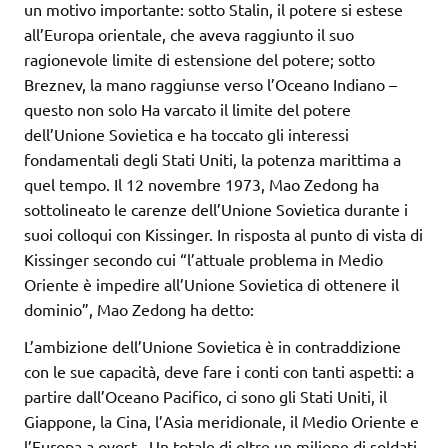
un motivo importante: sotto Stalin, il potere si estese
all’Europa orientale, che aveva raggiunto il suo
ragionevole limite di estensione del potere; sotto
Breznev, la mano raggiunse verso l’Oceano Indiano –
questo non solo Ha varcato il limite del potere
dell’Unione Sovietica e ha toccato gli interessi
fondamentali degli Stati Uniti, la potenza marittima a
quel tempo. Il 12 novembre 1973, Mao Zedong ha
sottolineato le carenze dell’Unione Sovietica durante i
suoi colloqui con Kissinger. In risposta al punto di vista di
Kissinger secondo cui “l’attuale problema in Medio
Oriente è impedire all’Unione Sovietica di ottenere il
dominio”, Mao Zedong ha detto:
L’ambizione dell’Unione Sovietica è in contraddizione
con le sue capacità, deve fare i conti con tanti aspetti: a
partire dall’Oceano Pacifico, ci sono gli Stati Uniti, il
Giappone, la Cina, l’Asia meridionale, il Medio Oriente e
l’Europa a ovest . Un totale di oltre un milione di soldati