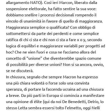
allargamento NATO). Così ieri Marcon, liberato dalla
sospensione elettorale, ha fatto sentire la sua voce:
dobbiamo snellire i processi decisionali rompendo il
vincolo di unanimità in favore di quello di maggioranza.
Maggioranza semplice o qualificata? Con obbligo di
sottomettersi da parte dei perdenti e come semplice
ratifica di chi ci sta e chi non ci sta a fare x o y, secondo
logica di equilibri e maggioranze variabili per progetti ad
hoc? Che ne vien fuori e cosa ne facciamo allora del
concetto di “unione” che diventerebbe spazio comune
di possibilità per diverse unioni? Non si sa ancora, ovvio,
se ne discuterà.
In chiusura, segnalo che sempre Macron ha espresso
una più chiara volontà o forse solo una convinta
speranza, di portare la faccenda ucraina ad una chiusura
a breve. Da più parti in Europa si comincia a manifestare
una opinione di élite (qui da noi De Benedetti, Delrio, lo
stesso Letta sembra essersi tolto l’elmetto, oggi Nelli