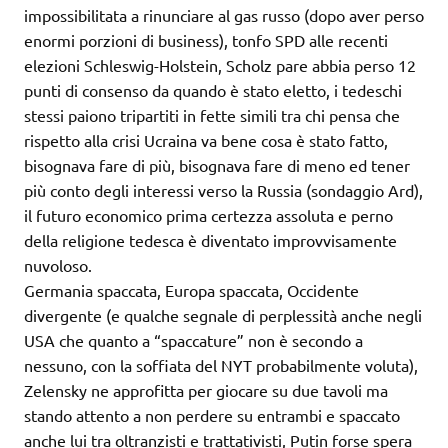
impossibilitata a rinunciare al gas russo (dopo aver perso
enormi porzioni di business), tonfo SPD alle recenti
elezioni Schleswig-Holstein, Scholz pare abbia perso 12
punti di consenso da quando è stato eletto, i tedeschi
stessi paiono tripartiti in fette simili tra chi pensa che
rispetto alla crisi Ucraina va bene cosa è stato fatto,
bisognava fare di più, bisognava fare di meno ed tener
più conto degli interessi verso la Russia (sondaggio Ard),
il futuro economico prima certezza assoluta e perno
della religione tedesca è diventato improvvisamente
nuvoloso.
Germania spaccata, Europa spaccata, Occidente
divergente (e qualche segnale di perplessità anche negli
USA che quanto a “spaccature” non è secondo a
nessuno, con la soffiata del NYT probabilmente voluta),
Zelensky ne approfitta per giocare su due tavoli ma
stando attento a non perdere su entrambi e spaccato
anche lui tra oltranzisti e trattativisti, Putin forse spera