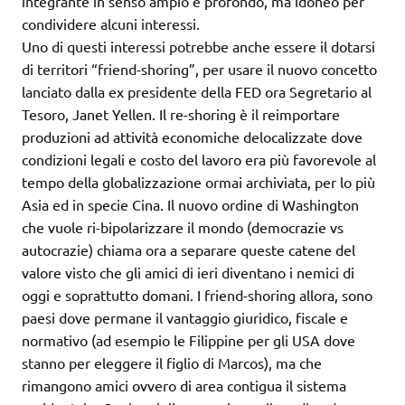
integrante in senso ampio e profondo, ma idoneo per
condividere alcuni interessi.
Uno di questi interessi potrebbe anche essere il dotarsi
di territori “friend-shoring”, per usare il nuovo concetto
lanciato dalla ex presidente della FED ora Segretario al
Tesoro, Janet Yellen. Il re-shoring è il reimportare
produzioni ad attività economiche delocalizzate dove
condizioni legali e costo del lavoro era più favorevole al
tempo della globalizzazione ormai archiviata, per lo più
Asia ed in specie Cina. Il nuovo ordine di Washington
che vuole ri-bipolarizzare il mondo (democrazie vs
autocrazie) chiama ora a separare queste catene del
valore visto che gli amici di ieri diventano i nemici di
oggi e soprattutto domani. I friend-shoring allora, sono
paesi dove permane il vantaggio giuridico, fiscale e
normativo (ad esempio le Filippine per gli USA dove
stanno per eleggere il figlio di Marcos), ma che
rimangono amici ovvero di area contigua il sistema