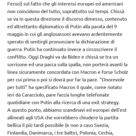
Feroci) sul fatto che gli interessi europei ed americani
non coincidono del tutto, soprattutto sui tempi. Chissà
se va in questa direzione il discorso dimesso, contenuto
ed altrettanto diplomatico di Putin alla parata del 9
maggio in cui gli anglosassoni avevano ardentemente
sperato di sentirgli pronunciare la dichiarazione di
guerra. Putin ha continuato invece a circoscrivere il
conflitto. Oggi Draghi va da Biden e chissà se tra un
sorrisone ed una pacca sulla spalla, non porterà avanti la
linea sicuramente concordata con Macron e forse Scholz
per cui prima o poi si dovrà pur far la pace. “Onorevole
per tutti” ha specificato Macron il quale, come notato
ieri da Caracciolo, pare faccia lunghe telefonate
quotidiane con Putin alla ricerca di una exit strategy.
A questo punto, abbiamo scandinavi ed europei dell’est
allineati agli USA che vorrebbero chiudere la partita
bellica il più tardi possibile (e non a caso Svezia,
Finlandia, Danimarca, i tre baltici, Polonia, Cechia,