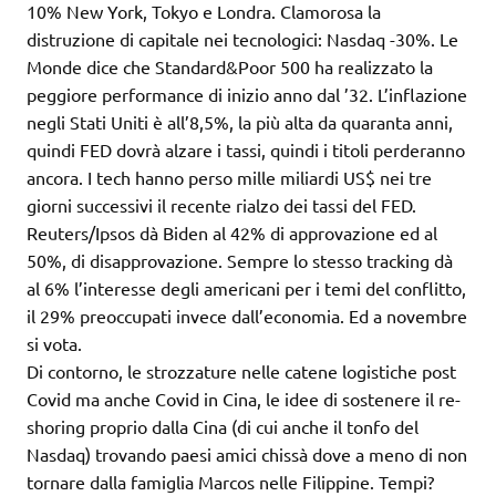
10% New York, Tokyo e Londra. Clamorosa la
distruzione di capitale nei tecnologici: Nasdaq -30%. Le
Monde dice che Standard&Poor 500 ha realizzato la
peggiore performance di inizio anno dal ’32. L’inflazione
negli Stati Uniti è all’8,5%, la più alta da quaranta anni,
quindi FED dovrà alzare i tassi, quindi i titoli perderanno
ancora. I tech hanno perso mille miliardi US$ nei tre
giorni successivi il recente rialzo dei tassi del FED.
Reuters/Ipsos dà Biden al 42% di approvazione ed al
50%, di disapprovazione. Sempre lo stesso tracking dà
al 6% l’interesse degli americani per i temi del conflitto,
il 29% preoccupati invece dall’economia. Ed a novembre
si vota.
Di contorno, le strozzature nelle catene logistiche post
Covid ma anche Covid in Cina, le idee di sostenere il re-
shoring proprio dalla Cina (di cui anche il tonfo del
Nasdaq) trovando paesi amici chissà dove a meno di non
tornare dalla famiglia Marcos nelle Filippine. Tempi?