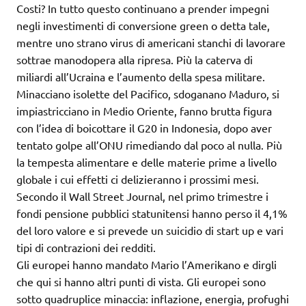
Costi? In tutto questo continuano a prender impegni
negli investimenti di conversione green o detta tale,
mentre uno strano virus di americani stanchi di lavorare
sottrae manodopera alla ripresa. Più la caterva di
miliardi all’Ucraina e l’aumento della spesa militare.
Minacciano isolette del Pacifico, sdoganano Maduro, si
impiastricciano in Medio Oriente, fanno brutta figura
con l’idea di boicottare il G20 in Indonesia, dopo aver
tentato golpe all’ONU rimediando dal poco al nulla. Più
la tempesta alimentare e delle materie prime a livello
globale i cui effetti ci delizieranno i prossimi mesi.
Secondo il Wall Street Journal, nel primo trimestre i
fondi pensione pubblici statunitensi hanno perso il 4,1%
del loro valore e si prevede un suicidio di start up e vari
tipi di contrazioni dei redditi.
Gli europei hanno mandato Mario l’Amerikano e dirgli
che qui si hanno altri punti di vista. Gli europei sono
sotto quadruplice minaccia: inflazione, energia, profughi