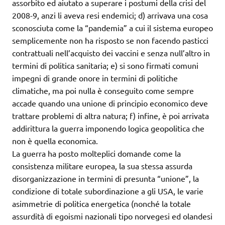
assorbito ed aiutato a superare i postumi della crisi del
2008-9, anzi li aveva resi endemici; d) arrivava una cosa
sconosciuta come la “pandemia” a cui il sistema europeo
semplicemente non ha risposto se non facendo pasticci
contrattuali nell’acquisto dei vaccini e senza null’altro in
termini di politica sanitaria; e) si sono firmati comuni
impegni di grande onore in termini di politiche
climatiche, ma poi nulla è conseguito come sempre
accade quando una unione di principio economico deve
trattare problemi di altra natura; f) infine, è poi arrivata
addirittura la guerra imponendo logica geopolitica che
non è quella economica.
La guerra ha posto molteplici domande come la
consistenza militare europea, la sua stessa assurda
disorganizzazione in termini di presunta “unione”, la
condizione di totale subordinazione a gli USA, le varie
asimmetrie di politica energetica (nonché la totale
assurdità di egoismi nazionali tipo norvegesi ed olandesi