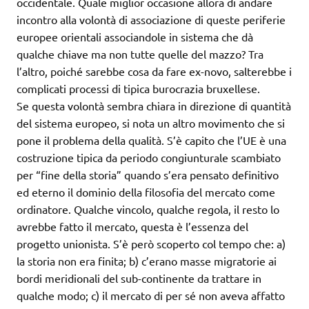
occidentale. Quale miglior occasione allora di andare
incontro alla volontà di associazione di queste periferie
europee orientali associandole in sistema che dà
qualche chiave ma non tutte quelle del mazzo? Tra
l’altro, poiché sarebbe cosa da fare ex-novo, salterebbe i
complicati processi di tipica burocrazia bruxellese.
Se questa volontà sembra chiara in direzione di quantità
del sistema europeo, si nota un altro movimento che si
pone il problema della qualità. S’è capito che l’UE è una
costruzione tipica da periodo congiunturale scambiato
per “fine della storia” quando s’era pensato definitivo
ed eterno il dominio della filosofia del mercato come
ordinatore. Qualche vincolo, qualche regola, il resto lo
avrebbe fatto il mercato, questa è l’essenza del
progetto unionista. S’è però scoperto col tempo che: a)
la storia non era finita; b) c’erano masse migratorie ai
bordi meridionali del sub-continente da trattare in
qualche modo; c) il mercato di per sé non aveva affatto