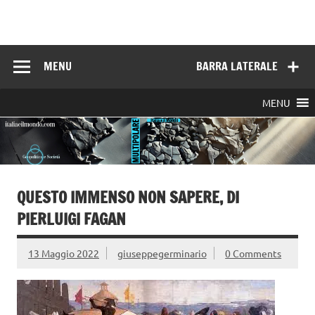
Skip
to
Italia e il mondo
content
MENU
BARRA LATERALE
MENU
QUESTO IMMENSO NON SAPERE, DI
PIERLUIGI FAGAN
13 Maggio 2022
giuseppegerminario
0 Comments