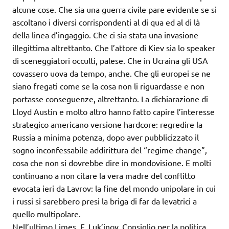
alcune cose. Che sia una guerra civile pare evidente se si
ascoltano i diversi corrispondenti al di qua ed al di là
della linea d’ingaggio. Che ci sia stata una invasione
illegittima altrettanto. Che l’attore di Kiev sia lo speaker
di sceneggiatori occulti, palese. Che in Ucraina gli USA
covassero uova da tempo, anche. Che gli europei se ne
siano fregati come se la cosa non li riguardasse e non
portasse conseguenze, altrettanto. La dichiarazione di
Lloyd Austin e molto altro hanno fatto capire l’interesse
strategico americano versione hardcore: regredire la
Russia a minima potenza, dopo aver pubblicizzato il
sogno inconfessabile addirittura del “regime change”,
cosa che non si dovrebbe dire in mondovisione. E molti
continuano a non citare la vera madre del conflitto
evocata ieri da Lavrov: la fine del mondo unipolare in cui
i russi si sarebbero presi la briga di far da levatrici a
quello multipolare.
Nell’ultimo Limes, F. Luk’jnov, Consiglio per la politica