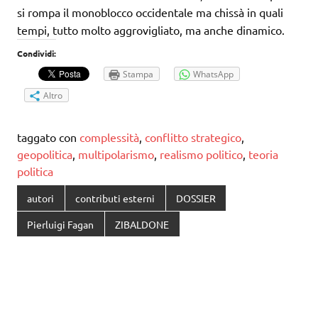
si rompa il monoblocco occidentale ma chissà in quali
tempi, tutto molto aggrovigliato, ma anche dinamico.
Condividi:
Stampa
WhatsApp
Altro
taggato con
complessità
,
conflitto strategico
,
geopolitica
,
multipolarismo
,
realismo politico
,
teoria
politica
autori
contributi esterni
DOSSIER
Pierluigi Fagan
ZIBALDONE