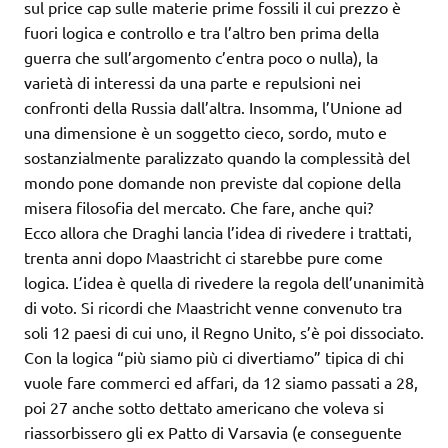
sul price cap sulle materie prime fossili il cui prezzo è
fuori logica e controllo e tra l’altro ben prima della
guerra che sull’argomento c’entra poco o nulla), la
varietà di interessi da una parte e repulsioni nei
confronti della Russia dall’altra. Insomma, l’Unione ad
una dimensione è un soggetto cieco, sordo, muto e
sostanzialmente paralizzato quando la complessità del
mondo pone domande non previste dal copione della
misera filosofia del mercato. Che fare, anche qui?
Ecco allora che Draghi lancia l’idea di rivedere i trattati,
trenta anni dopo Maastricht ci starebbe pure come
logica. L’idea è quella di rivedere la regola dell’unanimità
di voto. Si ricordi che Maastricht venne convenuto tra
soli 12 paesi di cui uno, il Regno Unito, s’è poi dissociato.
Con la logica “più siamo più ci divertiamo” tipica di chi
vuole fare commerci ed affari, da 12 siamo passati a 28,
poi 27 anche sotto dettato americano che voleva si
riassorbissero gli ex Patto di Varsavia (e conseguente