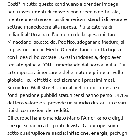
Costi? In tutto questo continuano a prender impegni
negli investimenti di conversione green o detta tale,
mentre uno strano virus di americani stanchi di lavorare
sottrae manodopera alla ripresa. Più la caterva di
miliardi all’Ucraina e l’aumento della spesa militare.
Minacciano isolette del Pacifico, sdoganano Maduro, si
impiastricciano in Medio Oriente, fanno brutta figura
con l’idea di boicottare il G20 in Indonesia, dopo aver
tentato golpe all’ONU rimediando dal poco al nulla. Più
la tempesta alimentare e delle materie prime a livello
globale i cui effetti ci delizieranno i prossimi mesi.
Secondo il Wall Street Journal, nel primo trimestre i
fondi pensione pubblici statunitensi hanno perso il 4,1%
del loro valore e si prevede un suicidio di start up e vari
tipi di contrazioni dei redditi.
Gli europei hanno mandato Mario l’Amerikano e dirgli
che qui si hanno altri punti di vista. Gli europei sono
sotto quadruplice minaccia: inflazione, energia, profughi