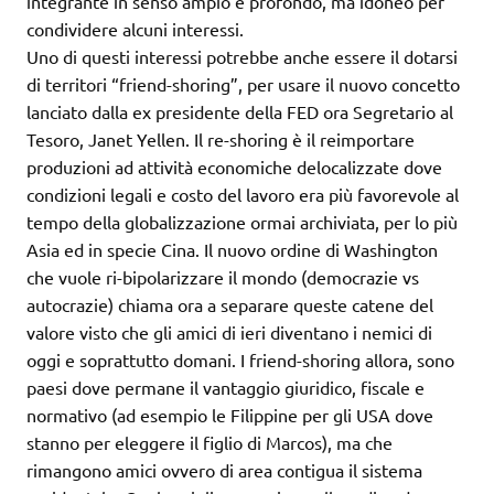
integrante in senso ampio e profondo, ma idoneo per
condividere alcuni interessi.
Uno di questi interessi potrebbe anche essere il dotarsi
di territori “friend-shoring”, per usare il nuovo concetto
lanciato dalla ex presidente della FED ora Segretario al
Tesoro, Janet Yellen. Il re-shoring è il reimportare
produzioni ad attività economiche delocalizzate dove
condizioni legali e costo del lavoro era più favorevole al
tempo della globalizzazione ormai archiviata, per lo più
Asia ed in specie Cina. Il nuovo ordine di Washington
che vuole ri-bipolarizzare il mondo (democrazie vs
autocrazie) chiama ora a separare queste catene del
valore visto che gli amici di ieri diventano i nemici di
oggi e soprattutto domani. I friend-shoring allora, sono
paesi dove permane il vantaggio giuridico, fiscale e
normativo (ad esempio le Filippine per gli USA dove
stanno per eleggere il figlio di Marcos), ma che
rimangono amici ovvero di area contigua il sistema