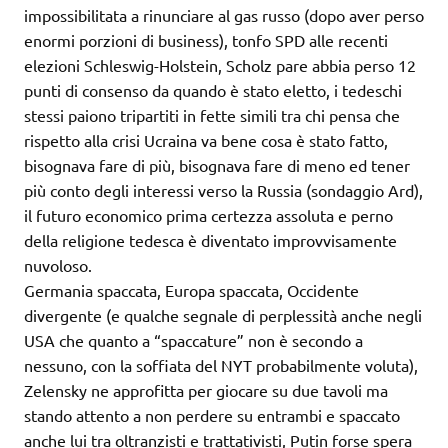
impossibilitata a rinunciare al gas russo (dopo aver perso
enormi porzioni di business), tonfo SPD alle recenti
elezioni Schleswig-Holstein, Scholz pare abbia perso 12
punti di consenso da quando è stato eletto, i tedeschi
stessi paiono tripartiti in fette simili tra chi pensa che
rispetto alla crisi Ucraina va bene cosa è stato fatto,
bisognava fare di più, bisognava fare di meno ed tener
più conto degli interessi verso la Russia (sondaggio Ard),
il futuro economico prima certezza assoluta e perno
della religione tedesca è diventato improvvisamente
nuvoloso.
Germania spaccata, Europa spaccata, Occidente
divergente (e qualche segnale di perplessità anche negli
USA che quanto a “spaccature” non è secondo a
nessuno, con la soffiata del NYT probabilmente voluta),
Zelensky ne approfitta per giocare su due tavoli ma
stando attento a non perdere su entrambi e spaccato
anche lui tra oltranzisti e trattativisti, Putin forse spera