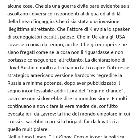
alcune cose. Che sia una guerra civile pare evidente se si
ascoltano i diversi corrispondenti al di qua ed al di là
della linea d’ingaggio. Che ci sia stata una invasione
illegittima altrettanto. Che l’attore di Kiev sia lo speaker
di sceneggiatori occulti, palese. Che in Ucraina gli USA
covassero uova da tempo, anche. Che gli europei se ne
siano fregati come se la cosa non li riguardasse e non
portasse conseguenze, altrettanto. La dichiarazione di
Lloyd Austin e molto altro hanno fatto capire l’interesse
strategico americano versione hardcore: regredire la
Russia a minima potenza, dopo aver pubblicizzato il
sogno inconfessabile addirittura del “regime change”,
cosa che non si dovrebbe dire in mondovisione. E molti
continuano a non citare la vera madre del conflitto
evocata ieri da Lavrov: la fine del mondo unipolare in cui
i russi si sarebbero presi la briga di far da levatrici a
quello multipolare.
Nell’ultimo Limes, F. Luk’jnov, Consiglio per la politica