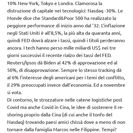
10% New York, Tokyo e Londra. Clamorosa la
distruzione di capitale nei tecnologici: Nasdaq -30%. Le
Monde dice che Standard&Poor 500 ha realizzato la
peggiore performance di inizio anno dal ’32. L’inflazione
negli Stati Uniti è all’8,5%, la più alta da quaranta anni,
quindi FED dovrà alzare i tassi, quindi i titoli perderanno
ancora. I tech hanno perso mille miliardi US$ nei tre
giorni successivi il recente rialzo dei tassi del FED.
Reuters/Ipsos dà Biden al 42% di approvazione ed al
50%, di disapprovazione. Sempre lo stesso tracking dà
al 6% l’interesse degli americani per i temi del conflitto,
il 29% preoccupati invece dall’economia. Ed a novembre
si vota.
Di contorno, le strozzature nelle catene logistiche post
Covid ma anche Covid in Cina, le idee di sostenere il re-
shoring proprio dalla Cina (di cui anche il tonfo del
Nasdaq) trovando paesi amici chissà dove a meno di non
tornare dalla famiglia Marcos nelle Filippine. Tempi?