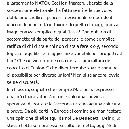
allargamento NATO). Così ieri Marcon, liberato dalla
sospensione elettorale, ha fatto sentire la sua voce:
dobbiamo snellire i processi decisionali rompendo il
vincolo di unanimità in favore di quello di maggioranza.
Maggioranza semplice o qualificata? Con obbligo di
sottomettersi da parte dei perdenti e come semplice
ratifica di chi ci sta e chi non ci sta a fare x o y, secondo
logica di equilibri e maggioranze variabili per progetti ad
hoc? Che ne vien fuori e cosa ne facciamo allora del
concetto di “unione” che diventerebbe spazio comune
di possibilità per diverse unioni? Non si sa ancora, ovvio,
se ne discuterà.
In chiusura, segnalo che sempre Macron ha espresso
una più chiara volontà o forse solo una convinta
speranza, di portare la faccenda ucraina ad una chiusura
a breve. Da più parti in Europa si comincia a manifestare
una opinione di élite (qui da noi De Benedetti, Delrio, lo
stesso Letta sembra essersi tolto l’elmetto, oggi Nelli