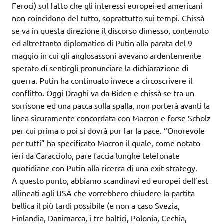
Feroci) sul fatto che gli interessi europei ed americani
non coincidono del tutto, soprattutto sui tempi. Chissà
se va in questa direzione il discorso dimesso, contenuto
ed altrettanto diplomatico di Putin alla parata del 9
maggio in cui gli anglosassoni avevano ardentemente
sperato di sentirgli pronunciare la dichiarazione di
guerra. Putin ha continuato invece a circoscrivere il
conflitto. Oggi Draghi va da Biden e chissà se tra un
sorrisone ed una pacca sulla spalla, non porterà avanti la
linea sicuramente concordata con Macron e forse Scholz
per cui prima o poi si dovrà pur far la pace. “Onorevole
per tutti” ha specificato Macron il quale, come notato
ieri da Caracciolo, pare faccia lunghe telefonate
quotidiane con Putin alla ricerca di una exit strategy.
A questo punto, abbiamo scandinavi ed europei dell’est
allineati agli USA che vorrebbero chiudere la partita
bellica il più tardi possibile (e non a caso Svezia,
Finlandia, Danimarca, i tre baltici, Polonia, Cechia,