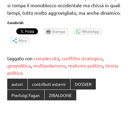
si rompa il monoblocco occidentale ma chissà in quali
tempi, tutto molto aggrovigliato, ma anche dinamico.
Condividi:
Stampa
WhatsApp
Altro
taggato con
complessità
,
conflitto strategico
,
geopolitica
,
multipolarismo
,
realismo politico
,
teoria
politica
autori
contributi esterni
DOSSIER
Pierluigi Fagan
ZIBALDONE