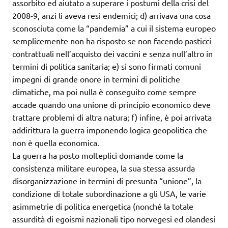
assorbito ed aiutato a superare i postumi della crisi del
2008-9, anzi li aveva resi endemici; d) arrivava una cosa
sconosciuta come la “pandemia” a cui il sistema europeo
semplicemente non ha risposto se non facendo pasticci
contrattuali nell’acquisto dei vaccini e senza null’altro in
termini di politica sanitaria; e) si sono firmati comuni
impegni di grande onore in termini di politiche
climatiche, ma poi nulla è conseguito come sempre
accade quando una unione di principio economico deve
trattare problemi di altra natura; f) infine, è poi arrivata
addirittura la guerra imponendo logica geopolitica che
non è quella economica.
La guerra ha posto molteplici domande come la
consistenza militare europea, la sua stessa assurda
disorganizzazione in termini di presunta “unione”, la
condizione di totale subordinazione a gli USA, le varie
asimmetrie di politica energetica (nonché la totale
assurdità di egoismi nazionali tipo norvegesi ed olandesi