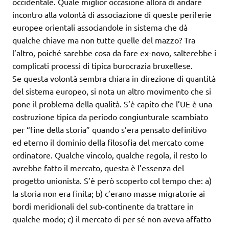
occidentale. Quale miglior occasione allora di andare
incontro alla volontà di associazione di queste periferie
europee orientali associandole in sistema che dà
qualche chiave ma non tutte quelle del mazzo? Tra
l’altro, poiché sarebbe cosa da fare ex-novo, salterebbe i
complicati processi di tipica burocrazia bruxellese.
Se questa volontà sembra chiara in direzione di quantità
del sistema europeo, si nota un altro movimento che si
pone il problema della qualità. S’è capito che l’UE è una
costruzione tipica da periodo congiunturale scambiato
per “fine della storia” quando s’era pensato definitivo
ed eterno il dominio della filosofia del mercato come
ordinatore. Qualche vincolo, qualche regola, il resto lo
avrebbe fatto il mercato, questa è l’essenza del
progetto unionista. S’è però scoperto col tempo che: a)
la storia non era finita; b) c’erano masse migratorie ai
bordi meridionali del sub-continente da trattare in
qualche modo; c) il mercato di per sé non aveva affatto