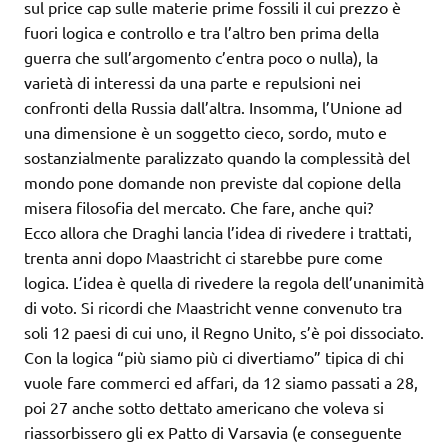
sul price cap sulle materie prime fossili il cui prezzo è
fuori logica e controllo e tra l’altro ben prima della
guerra che sull’argomento c’entra poco o nulla), la
varietà di interessi da una parte e repulsioni nei
confronti della Russia dall’altra. Insomma, l’Unione ad
una dimensione è un soggetto cieco, sordo, muto e
sostanzialmente paralizzato quando la complessità del
mondo pone domande non previste dal copione della
misera filosofia del mercato. Che fare, anche qui?
Ecco allora che Draghi lancia l’idea di rivedere i trattati,
trenta anni dopo Maastricht ci starebbe pure come
logica. L’idea è quella di rivedere la regola dell’unanimità
di voto. Si ricordi che Maastricht venne convenuto tra
soli 12 paesi di cui uno, il Regno Unito, s’è poi dissociato.
Con la logica “più siamo più ci divertiamo” tipica di chi
vuole fare commerci ed affari, da 12 siamo passati a 28,
poi 27 anche sotto dettato americano che voleva si
riassorbissero gli ex Patto di Varsavia (e conseguente