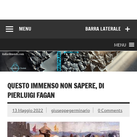
Skip
to
Italia e il mondo
content
MENU
BARRA LATERALE
MENU
QUESTO IMMENSO NON SAPERE, DI
PIERLUIGI FAGAN
13 Maggio 2022
giuseppegerminario
0 Comments