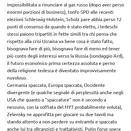
impossibilitata a rinunciare al gas russo (dopo aver perso
enormi porzioni di business), tonfo SPD alle recenti
elezioni Schleswig-Holstein, Scholz pare abbia perso 12
punti di consenso da quando è stato eletto, i tedeschi
stessi paiono tripartiti in fette simili tra chi pensa che
rispetto alla crisi Ucraina va bene cosa è stato fatto,
bisognava fare di più, bisognava fare di meno ed tener
più conto degli interessi verso la Russia (sondaggio Ard),
il futuro economico prima certezza assoluta e perno
della religione tedesca è diventato improvvisamente
nuvoloso.
Germania spaccata, Europa spaccata, Occidente
divergente (e qualche segnale di perplessità anche negli
USA che quanto a “spaccature” non è secondo a
nessuno, con la soffiata del NYT probabilmente voluta),
Zelensky ne approfitta per giocare su due tavoli ma
stando attento a non perdere su entrambi e spaccato
anche lui tra oltranzisti e trattativisti, Putin forse spera