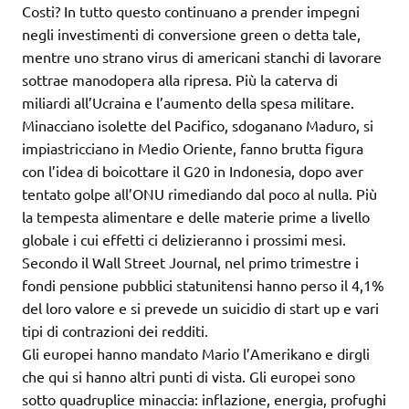
Costi? In tutto questo continuano a prender impegni
negli investimenti di conversione green o detta tale,
mentre uno strano virus di americani stanchi di lavorare
sottrae manodopera alla ripresa. Più la caterva di
miliardi all’Ucraina e l’aumento della spesa militare.
Minacciano isolette del Pacifico, sdoganano Maduro, si
impiastricciano in Medio Oriente, fanno brutta figura
con l’idea di boicottare il G20 in Indonesia, dopo aver
tentato golpe all’ONU rimediando dal poco al nulla. Più
la tempesta alimentare e delle materie prime a livello
globale i cui effetti ci delizieranno i prossimi mesi.
Secondo il Wall Street Journal, nel primo trimestre i
fondi pensione pubblici statunitensi hanno perso il 4,1%
del loro valore e si prevede un suicidio di start up e vari
tipi di contrazioni dei redditi.
Gli europei hanno mandato Mario l’Amerikano e dirgli
che qui si hanno altri punti di vista. Gli europei sono
sotto quadruplice minaccia: inflazione, energia, profughi