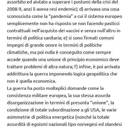
assorbito ed aiutato a superare i postumi della crisi del
2008-9, anzi li aveva resi endemici; d) arrivava una cosa
sconosciuta come la “pandemia” a cui il sistema europeo
semplicemente non ha risposto se non facendo pasticci
contrattuali nell’acquisto dei vaccini e senza null’altro in
termini di politica sanitaria; e) si sono firmati comuni
impegni di grande onore in termini di politiche
climatiche, ma poi nulla è conseguito come sempre
accade quando una unione di principio economico deve
trattare problemi di altra natura; f) infine, è poi arrivata
addirittura la guerra imponendo logica geopolitica che
non è quella economica.
La guerra ha posto molteplici domande come la
consistenza militare europea, la sua stessa assurda
disorganizzazione in termini di presunta “unione”, la
condizione di totale subordinazione a gli USA, le varie
asimmetrie di politica energetica (nonché la totale
assurdità di egoismi nazionali tipo norvegesi ed olandesi