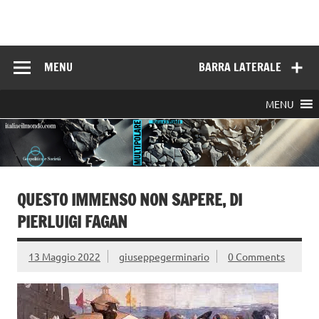
Skip
to
Italia e il mondo
content
MENU
BARRA LATERALE
MENU
QUESTO IMMENSO NON SAPERE, DI
PIERLUIGI FAGAN
13 Maggio 2022
giuseppegerminario
0 Comments