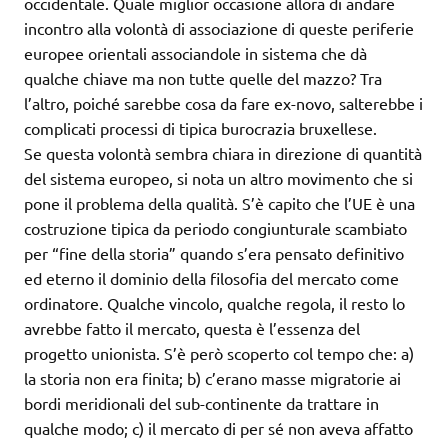
occidentale. Quale miglior occasione allora di andare
incontro alla volontà di associazione di queste periferie
europee orientali associandole in sistema che dà
qualche chiave ma non tutte quelle del mazzo? Tra
l’altro, poiché sarebbe cosa da fare ex-novo, salterebbe i
complicati processi di tipica burocrazia bruxellese.
Se questa volontà sembra chiara in direzione di quantità
del sistema europeo, si nota un altro movimento che si
pone il problema della qualità. S’è capito che l’UE è una
costruzione tipica da periodo congiunturale scambiato
per “fine della storia” quando s’era pensato definitivo
ed eterno il dominio della filosofia del mercato come
ordinatore. Qualche vincolo, qualche regola, il resto lo
avrebbe fatto il mercato, questa è l’essenza del
progetto unionista. S’è però scoperto col tempo che: a)
la storia non era finita; b) c’erano masse migratorie ai
bordi meridionali del sub-continente da trattare in
qualche modo; c) il mercato di per sé non aveva affatto