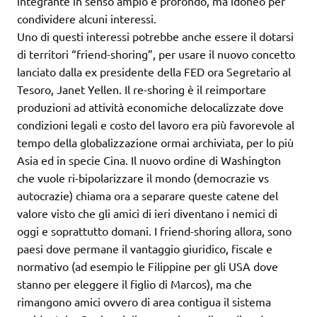
integrante in senso ampio e profondo, ma idoneo per
condividere alcuni interessi.
Uno di questi interessi potrebbe anche essere il dotarsi
di territori “friend-shoring”, per usare il nuovo concetto
lanciato dalla ex presidente della FED ora Segretario al
Tesoro, Janet Yellen. Il re-shoring è il reimportare
produzioni ad attività economiche delocalizzate dove
condizioni legali e costo del lavoro era più favorevole al
tempo della globalizzazione ormai archiviata, per lo più
Asia ed in specie Cina. Il nuovo ordine di Washington
che vuole ri-bipolarizzare il mondo (democrazie vs
autocrazie) chiama ora a separare queste catene del
valore visto che gli amici di ieri diventano i nemici di
oggi e soprattutto domani. I friend-shoring allora, sono
paesi dove permane il vantaggio giuridico, fiscale e
normativo (ad esempio le Filippine per gli USA dove
stanno per eleggere il figlio di Marcos), ma che
rimangono amici ovvero di area contigua il sistema