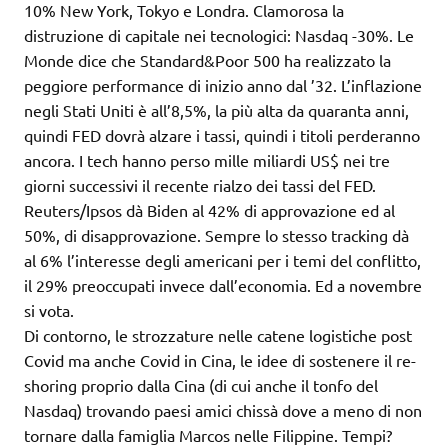
10% New York, Tokyo e Londra. Clamorosa la
distruzione di capitale nei tecnologici: Nasdaq -30%. Le
Monde dice che Standard&Poor 500 ha realizzato la
peggiore performance di inizio anno dal ’32. L’inflazione
negli Stati Uniti è all’8,5%, la più alta da quaranta anni,
quindi FED dovrà alzare i tassi, quindi i titoli perderanno
ancora. I tech hanno perso mille miliardi US$ nei tre
giorni successivi il recente rialzo dei tassi del FED.
Reuters/Ipsos dà Biden al 42% di approvazione ed al
50%, di disapprovazione. Sempre lo stesso tracking dà
al 6% l’interesse degli americani per i temi del conflitto,
il 29% preoccupati invece dall’economia. Ed a novembre
si vota.
Di contorno, le strozzature nelle catene logistiche post
Covid ma anche Covid in Cina, le idee di sostenere il re-
shoring proprio dalla Cina (di cui anche il tonfo del
Nasdaq) trovando paesi amici chissà dove a meno di non
tornare dalla famiglia Marcos nelle Filippine. Tempi?