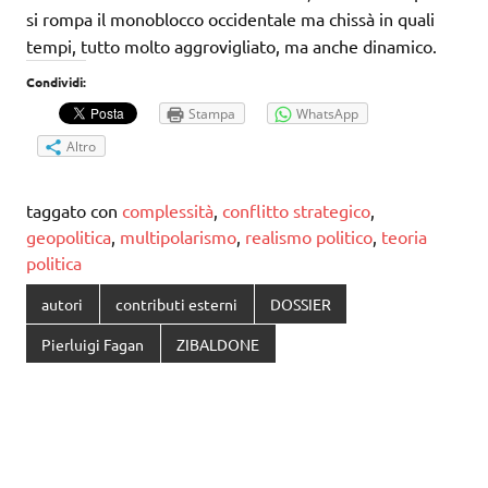
si rompa il monoblocco occidentale ma chissà in quali
tempi, tutto molto aggrovigliato, ma anche dinamico.
Condividi:
Stampa
WhatsApp
Altro
taggato con
complessità
,
conflitto strategico
,
geopolitica
,
multipolarismo
,
realismo politico
,
teoria
politica
autori
contributi esterni
DOSSIER
Pierluigi Fagan
ZIBALDONE