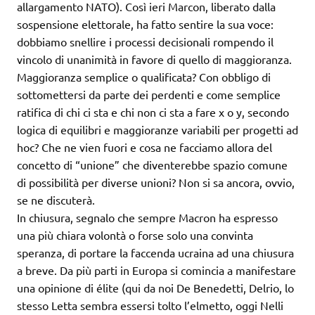
allargamento NATO). Così ieri Marcon, liberato dalla
sospensione elettorale, ha fatto sentire la sua voce:
dobbiamo snellire i processi decisionali rompendo il
vincolo di unanimità in favore di quello di maggioranza.
Maggioranza semplice o qualificata? Con obbligo di
sottomettersi da parte dei perdenti e come semplice
ratifica di chi ci sta e chi non ci sta a fare x o y, secondo
logica di equilibri e maggioranze variabili per progetti ad
hoc? Che ne vien fuori e cosa ne facciamo allora del
concetto di “unione” che diventerebbe spazio comune
di possibilità per diverse unioni? Non si sa ancora, ovvio,
se ne discuterà.
In chiusura, segnalo che sempre Macron ha espresso
una più chiara volontà o forse solo una convinta
speranza, di portare la faccenda ucraina ad una chiusura
a breve. Da più parti in Europa si comincia a manifestare
una opinione di élite (qui da noi De Benedetti, Delrio, lo
stesso Letta sembra essersi tolto l’elmetto, oggi Nelli