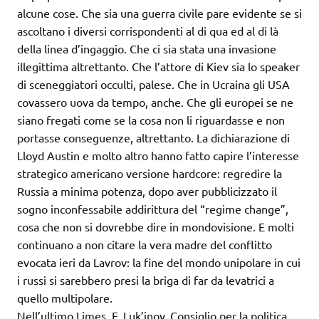
alcune cose. Che sia una guerra civile pare evidente se si
ascoltano i diversi corrispondenti al di qua ed al di là
della linea d’ingaggio. Che ci sia stata una invasione
illegittima altrettanto. Che l’attore di Kiev sia lo speaker
di sceneggiatori occulti, palese. Che in Ucraina gli USA
covassero uova da tempo, anche. Che gli europei se ne
siano fregati come se la cosa non li riguardasse e non
portasse conseguenze, altrettanto. La dichiarazione di
Lloyd Austin e molto altro hanno fatto capire l’interesse
strategico americano versione hardcore: regredire la
Russia a minima potenza, dopo aver pubblicizzato il
sogno inconfessabile addirittura del “regime change”,
cosa che non si dovrebbe dire in mondovisione. E molti
continuano a non citare la vera madre del conflitto
evocata ieri da Lavrov: la fine del mondo unipolare in cui
i russi si sarebbero presi la briga di far da levatrici a
quello multipolare.
Nell’ultimo Limes, F. Luk’jnov, Consiglio per la politica