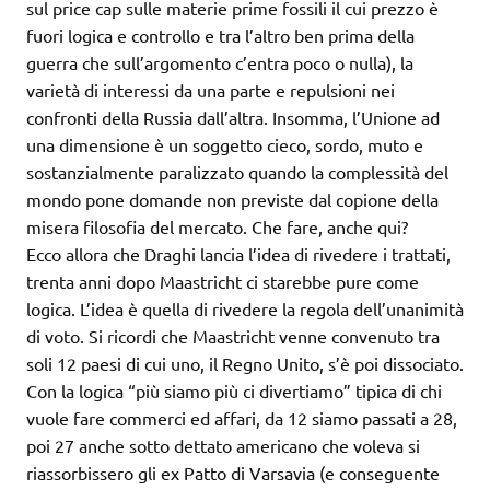
sul price cap sulle materie prime fossili il cui prezzo è
fuori logica e controllo e tra l’altro ben prima della
guerra che sull’argomento c’entra poco o nulla), la
varietà di interessi da una parte e repulsioni nei
confronti della Russia dall’altra. Insomma, l’Unione ad
una dimensione è un soggetto cieco, sordo, muto e
sostanzialmente paralizzato quando la complessità del
mondo pone domande non previste dal copione della
misera filosofia del mercato. Che fare, anche qui?
Ecco allora che Draghi lancia l’idea di rivedere i trattati,
trenta anni dopo Maastricht ci starebbe pure come
logica. L’idea è quella di rivedere la regola dell’unanimità
di voto. Si ricordi che Maastricht venne convenuto tra
soli 12 paesi di cui uno, il Regno Unito, s’è poi dissociato.
Con la logica “più siamo più ci divertiamo” tipica di chi
vuole fare commerci ed affari, da 12 siamo passati a 28,
poi 27 anche sotto dettato americano che voleva si
riassorbissero gli ex Patto di Varsavia (e conseguente