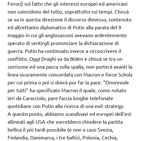
Feroci) sul fatto che gli interessi europei ed americani
non coincidono del tutto, soprattutto sui tempi. Chissà
se va in questa direzione il discorso dimesso, contenuto
ed altrettanto diplomatico di Putin alla parata del 9
maggio in cui gli anglosassoni avevano ardentemente
sperato di sentirgli pronunciare la dichiarazione di
guerra. Putin ha continuato invece a circoscrivere il
conflitto. Oggi Draghi va da Biden e chissà se tra un
sorrisone ed una pacca sulla spalla, non porterà avanti la
linea sicuramente concordata con Macron e forse Scholz
per cui prima o poi si dovrà pur far la pace. “Onorevole
per tutti” ha specificato Macron il quale, come notato
ieri da Caracciolo, pare faccia lunghe telefonate
quotidiane con Putin alla ricerca di una exit strategy.
A questo punto, abbiamo scandinavi ed europei dell’est
allineati agli USA che vorrebbero chiudere la partita
bellica il più tardi possibile (e non a caso Svezia,
Finlandia, Danimarca, i tre baltici, Polonia, Cechia,