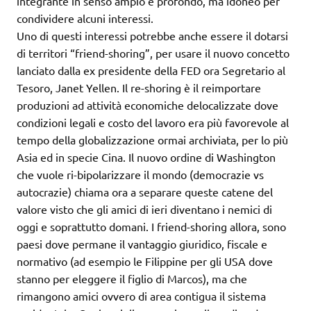
integrante in senso ampio e profondo, ma idoneo per
condividere alcuni interessi.
Uno di questi interessi potrebbe anche essere il dotarsi
di territori “friend-shoring”, per usare il nuovo concetto
lanciato dalla ex presidente della FED ora Segretario al
Tesoro, Janet Yellen. Il re-shoring è il reimportare
produzioni ad attività economiche delocalizzate dove
condizioni legali e costo del lavoro era più favorevole al
tempo della globalizzazione ormai archiviata, per lo più
Asia ed in specie Cina. Il nuovo ordine di Washington
che vuole ri-bipolarizzare il mondo (democrazie vs
autocrazie) chiama ora a separare queste catene del
valore visto che gli amici di ieri diventano i nemici di
oggi e soprattutto domani. I friend-shoring allora, sono
paesi dove permane il vantaggio giuridico, fiscale e
normativo (ad esempio le Filippine per gli USA dove
stanno per eleggere il figlio di Marcos), ma che
rimangono amici ovvero di area contigua il sistema