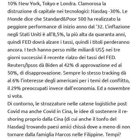
10% New York, Tokyo e Londra. Clamorosa la
distruzione di capitale nei tecnologici: Nasdaq -30%. Le
Monde dice che Standard&Poor 500 ha realizzato la
peggiore performance di inizio anno dal ’32. L’inflazione
negli Stati Uniti è all’8,5%, la più alta da quaranta anni,
quindi FED dovrà alzare i tassi, quindi i titoli perderanno
ancora. I tech hanno perso mille miliardi US$ nei tre
giorni successivi il recente rialzo dei tassi del FED.
Reuters/Ipsos dà Biden al 42% di approvazione ed al
50%, di disapprovazione. Sempre lo stesso tracking dà
al 6% l’interesse degli americani per i temi del conflitto,
il 29% preoccupati invece dall’economia. Ed a novembre
si vota.
Di contorno, le strozzature nelle catene logistiche post
Covid ma anche Covid in Cina, le idee di sostenere il re-
shoring proprio dalla Cina (di cui anche il tonfo del
Nasdaq) trovando paesi amici chissà dove a meno di non
tornare dalla famiglia Marcos nelle Filippine. Tempi?