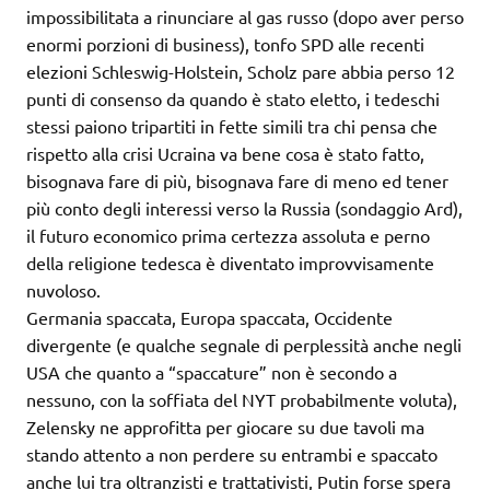
impossibilitata a rinunciare al gas russo (dopo aver perso
enormi porzioni di business), tonfo SPD alle recenti
elezioni Schleswig-Holstein, Scholz pare abbia perso 12
punti di consenso da quando è stato eletto, i tedeschi
stessi paiono tripartiti in fette simili tra chi pensa che
rispetto alla crisi Ucraina va bene cosa è stato fatto,
bisognava fare di più, bisognava fare di meno ed tener
più conto degli interessi verso la Russia (sondaggio Ard),
il futuro economico prima certezza assoluta e perno
della religione tedesca è diventato improvvisamente
nuvoloso.
Germania spaccata, Europa spaccata, Occidente
divergente (e qualche segnale di perplessità anche negli
USA che quanto a “spaccature” non è secondo a
nessuno, con la soffiata del NYT probabilmente voluta),
Zelensky ne approfitta per giocare su due tavoli ma
stando attento a non perdere su entrambi e spaccato
anche lui tra oltranzisti e trattativisti, Putin forse spera