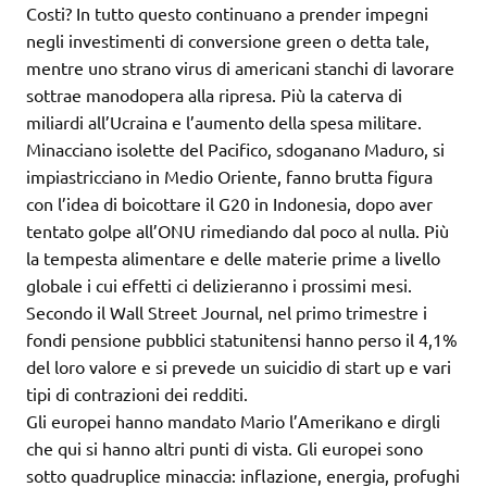
Costi? In tutto questo continuano a prender impegni
negli investimenti di conversione green o detta tale,
mentre uno strano virus di americani stanchi di lavorare
sottrae manodopera alla ripresa. Più la caterva di
miliardi all’Ucraina e l’aumento della spesa militare.
Minacciano isolette del Pacifico, sdoganano Maduro, si
impiastricciano in Medio Oriente, fanno brutta figura
con l’idea di boicottare il G20 in Indonesia, dopo aver
tentato golpe all’ONU rimediando dal poco al nulla. Più
la tempesta alimentare e delle materie prime a livello
globale i cui effetti ci delizieranno i prossimi mesi.
Secondo il Wall Street Journal, nel primo trimestre i
fondi pensione pubblici statunitensi hanno perso il 4,1%
del loro valore e si prevede un suicidio di start up e vari
tipi di contrazioni dei redditi.
Gli europei hanno mandato Mario l’Amerikano e dirgli
che qui si hanno altri punti di vista. Gli europei sono
sotto quadruplice minaccia: inflazione, energia, profughi