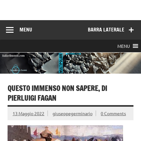
Skip
to
Italia e il mondo
content
MENU
BARRA LATERALE
MENU
QUESTO IMMENSO NON SAPERE, DI
PIERLUIGI FAGAN
13 Maggio 2022
giuseppegerminario
0 Comments