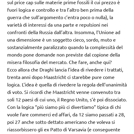
sul price cap sulle materie prime fossili il cui prezzo è
fuori logica e controllo e tra l’altro ben prima della
guerra che sull’argomento c’entra poco o nulla), la
varietà di interessi da una parte e repulsioni nei
confronti della Russia dall’altra. Insomma, l’Unione ad
una dimensione è un soggetto cieco, sordo, muto e
sostanzialmente paralizzato quando la complessità del
mondo pone domande non previste dal copione della
misera filosofia del mercato. Che fare, anche qui?
Ecco allora che Draghi lancia l’idea di rivedere i trattati,
trenta anni dopo Maastricht ci starebbe pure come
logica. L’idea è quella di rivedere la regola dell’unanimità
di voto. Si ricordi che Maastricht venne convenuto tra
soli 12 paesi di cui uno, il Regno Unito, s’è poi dissociato.
Con la logica “più siamo più ci divertiamo” tipica di chi
vuole fare commerci ed affari, da 12 siamo passati a 28,
poi 27 anche sotto dettato americano che voleva si
riassorbissero gli ex Patto di Varsavia (e conseguente