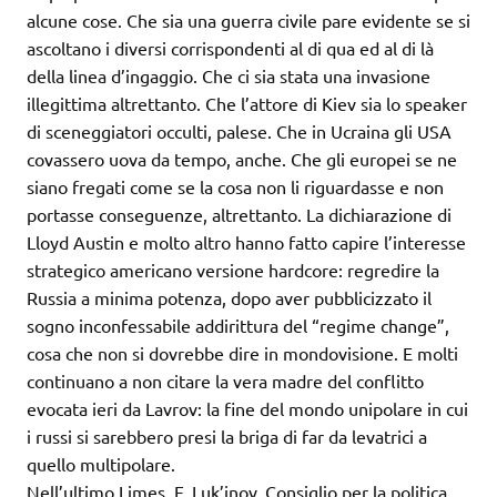
alcune cose. Che sia una guerra civile pare evidente se si
ascoltano i diversi corrispondenti al di qua ed al di là
della linea d’ingaggio. Che ci sia stata una invasione
illegittima altrettanto. Che l’attore di Kiev sia lo speaker
di sceneggiatori occulti, palese. Che in Ucraina gli USA
covassero uova da tempo, anche. Che gli europei se ne
siano fregati come se la cosa non li riguardasse e non
portasse conseguenze, altrettanto. La dichiarazione di
Lloyd Austin e molto altro hanno fatto capire l’interesse
strategico americano versione hardcore: regredire la
Russia a minima potenza, dopo aver pubblicizzato il
sogno inconfessabile addirittura del “regime change”,
cosa che non si dovrebbe dire in mondovisione. E molti
continuano a non citare la vera madre del conflitto
evocata ieri da Lavrov: la fine del mondo unipolare in cui
i russi si sarebbero presi la briga di far da levatrici a
quello multipolare.
Nell’ultimo Limes, F. Luk’jnov, Consiglio per la politica