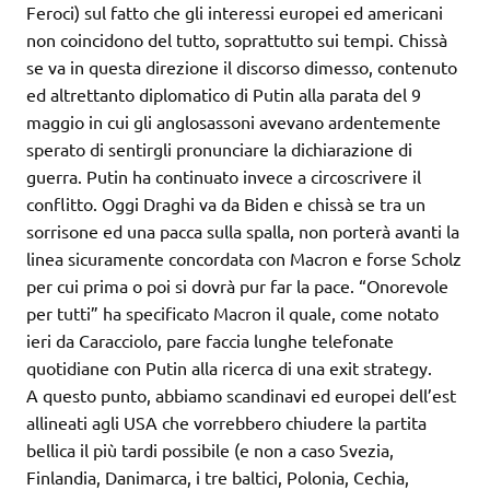
Feroci) sul fatto che gli interessi europei ed americani
non coincidono del tutto, soprattutto sui tempi. Chissà
se va in questa direzione il discorso dimesso, contenuto
ed altrettanto diplomatico di Putin alla parata del 9
maggio in cui gli anglosassoni avevano ardentemente
sperato di sentirgli pronunciare la dichiarazione di
guerra. Putin ha continuato invece a circoscrivere il
conflitto. Oggi Draghi va da Biden e chissà se tra un
sorrisone ed una pacca sulla spalla, non porterà avanti la
linea sicuramente concordata con Macron e forse Scholz
per cui prima o poi si dovrà pur far la pace. “Onorevole
per tutti” ha specificato Macron il quale, come notato
ieri da Caracciolo, pare faccia lunghe telefonate
quotidiane con Putin alla ricerca di una exit strategy.
A questo punto, abbiamo scandinavi ed europei dell’est
allineati agli USA che vorrebbero chiudere la partita
bellica il più tardi possibile (e non a caso Svezia,
Finlandia, Danimarca, i tre baltici, Polonia, Cechia,