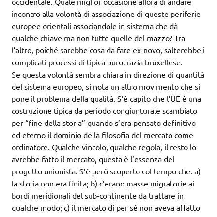
occidentale. Quale miglior occasione allora di andare
incontro alla volontà di associazione di queste periferie
europee orientali associandole in sistema che dà
qualche chiave ma non tutte quelle del mazzo? Tra
l’altro, poiché sarebbe cosa da fare ex-novo, salterebbe i
complicati processi di tipica burocrazia bruxellese.
Se questa volontà sembra chiara in direzione di quantità
del sistema europeo, si nota un altro movimento che si
pone il problema della qualità. S’è capito che l’UE è una
costruzione tipica da periodo congiunturale scambiato
per “fine della storia” quando s’era pensato definitivo
ed eterno il dominio della filosofia del mercato come
ordinatore. Qualche vincolo, qualche regola, il resto lo
avrebbe fatto il mercato, questa è l’essenza del
progetto unionista. S’è però scoperto col tempo che: a)
la storia non era finita; b) c’erano masse migratorie ai
bordi meridionali del sub-continente da trattare in
qualche modo; c) il mercato di per sé non aveva affatto