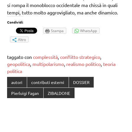
si rompa il monoblocco occidentale ma chissà in quali
tempi, tutto molto aggrovigliato, ma anche dinamico.
Condividi:
Stampa
WhatsApp
Altro
taggato con
complessità
,
conflitto strategico
,
geopolitica
,
multipolarismo
,
realismo politico
,
teoria
politica
autori
contributi esterni
DOSSIER
Pierluigi Fagan
ZIBALDONE