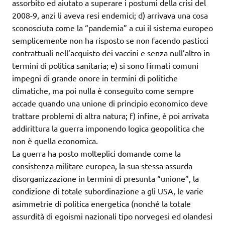
assorbito ed aiutato a superare i postumi della crisi del
2008-9, anzi li aveva resi endemici; d) arrivava una cosa
sconosciuta come la “pandemia” a cui il sistema europeo
semplicemente non ha risposto se non facendo pasticci
contrattuali nell’acquisto dei vaccini e senza null’altro in
termini di politica sanitaria; e) si sono firmati comuni
impegni di grande onore in termini di politiche
climatiche, ma poi nulla è conseguito come sempre
accade quando una unione di principio economico deve
trattare problemi di altra natura; f) infine, è poi arrivata
addirittura la guerra imponendo logica geopolitica che
non è quella economica.
La guerra ha posto molteplici domande come la
consistenza militare europea, la sua stessa assurda
disorganizzazione in termini di presunta “unione”, la
condizione di totale subordinazione a gli USA, le varie
asimmetrie di politica energetica (nonché la totale
assurdità di egoismi nazionali tipo norvegesi ed olandesi