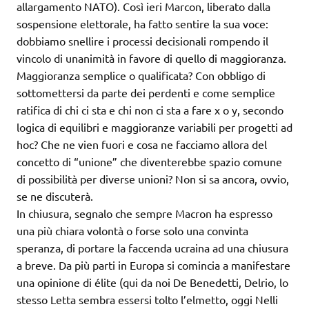
allargamento NATO). Così ieri Marcon, liberato dalla
sospensione elettorale, ha fatto sentire la sua voce:
dobbiamo snellire i processi decisionali rompendo il
vincolo di unanimità in favore di quello di maggioranza.
Maggioranza semplice o qualificata? Con obbligo di
sottomettersi da parte dei perdenti e come semplice
ratifica di chi ci sta e chi non ci sta a fare x o y, secondo
logica di equilibri e maggioranze variabili per progetti ad
hoc? Che ne vien fuori e cosa ne facciamo allora del
concetto di “unione” che diventerebbe spazio comune
di possibilità per diverse unioni? Non si sa ancora, ovvio,
se ne discuterà.
In chiusura, segnalo che sempre Macron ha espresso
una più chiara volontà o forse solo una convinta
speranza, di portare la faccenda ucraina ad una chiusura
a breve. Da più parti in Europa si comincia a manifestare
una opinione di élite (qui da noi De Benedetti, Delrio, lo
stesso Letta sembra essersi tolto l’elmetto, oggi Nelli