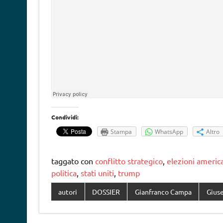
Condividi:
Stampa
WhatsApp
Altro
taggato con
conflitto strategico
,
elezioni americ
politica
,
stati uniti
,
trump
autori
DOSSIER
Gianfranco Campa
Gius