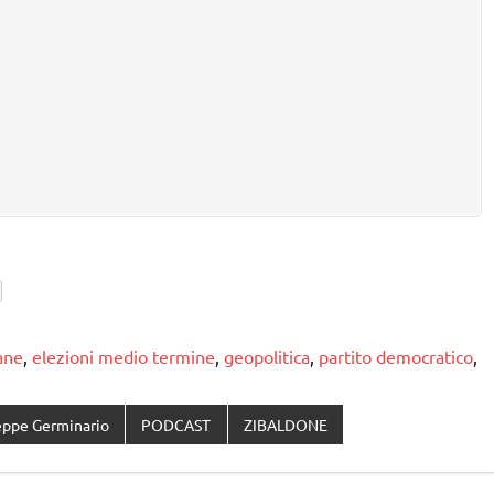
ane
,
elezioni medio termine
,
geopolitica
,
partito democratico
,
eppe Germinario
PODCAST
ZIBALDONE