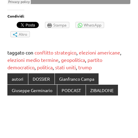
Condividi:
Stampa
WhatsApp
Altro
taggato con
conflitto strategico
,
elezioni americane
,
elezioni medio termine
,
geopolitica
,
partito
democratico
,
politica
,
stati uniti
,
trump
autori
DOSSIER
Gianfranco Campa
Giuseppe Germinario
PODCAST
ZIBALDONE