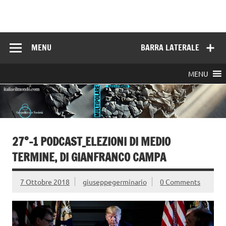
Skip
to
Italia e il mondo
content
MENU
BARRA LATERALE
MENU
27°-1 PODCAST_ELEZIONI DI MEDIO
TERMINE, DI GIANFRANCO CAMPA
7 Ottobre 2018
giuseppegerminario
0 Comments