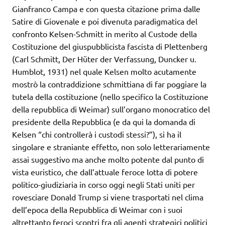
Gianfranco Campa e con questa citazione prima dalle
Satire di Giovenale e poi divenuta paradigmatica del
confronto Kelsen-Schmitt in merito al Custode della
Costituzione del giuspubblicista fascista di Plettenberg
(Carl Schmitt, Der Hüter der Verfassung, Duncker u.
Humblot, 1931) nel quale Kelsen molto acutamente
mostrò la contraddizione schmittiana di far poggiare la
tutela della costituzione (nello specifico la Costituzione
della repubblica di Weimar) sull’organo monocratico del
presidente della Repubblica (e da qui la domanda di
Kelsen “chi controllerà i custodi stessi?”), si ha il
singolare e straniante effetto, non solo letterariamente
assai suggestivo ma anche molto potente dal punto di
vista euristico, che dall’attuale feroce lotta di potere
politico-giudiziaria in corso oggi negli Stati uniti per
rovesciare Donald Trump si viene trasportati nel clima
dell’epoca della Repubblica di Weimar con i suoi
altrettanto feroci scontri fra gli agenti strategici politici