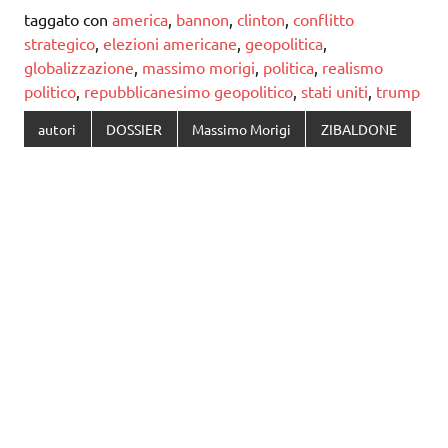
taggato con
america
,
bannon
,
clinton
,
conflitto
strategico
,
elezioni americane
,
geopolitica
,
globalizzazione
,
massimo morigi
,
politica
,
realismo
politico
,
repubblicanesimo geopolitico
,
stati uniti
,
trump
autori
DOSSIER
Massimo Morigi
ZIBALDONE