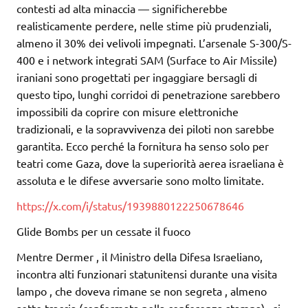
contesti ad alta minaccia — significherebbe
realisticamente perdere, nelle stime più prudenziali,
almeno il 30% dei velivoli impegnati. L’arsenale S-300/S-
400 e i network integrati SAM (Surface to Air Missile)
iraniani sono progettati per ingaggiare bersagli di
questo tipo, lunghi corridoi di penetrazione sarebbero
impossibili da coprire con misure elettroniche
tradizionali, e la sopravvivenza dei piloti non sarebbe
garantita. Ecco perché la fornitura ha senso solo per
teatri come Gaza, dove la superiorità aerea israeliana è
assoluta e le difese avversarie sono molto limitate.
https://x.com/i/status/1939880122250678646
Glide Bombs per un cessate il fuoco
Mentre Dermer , il Ministro della Difesa Israeliano,
incontra alti funzionari statunitensi durante una visita
lampo , che doveva rimane se non segreta , almeno
sotto traccia (confermata nella conferenza stampa) , si