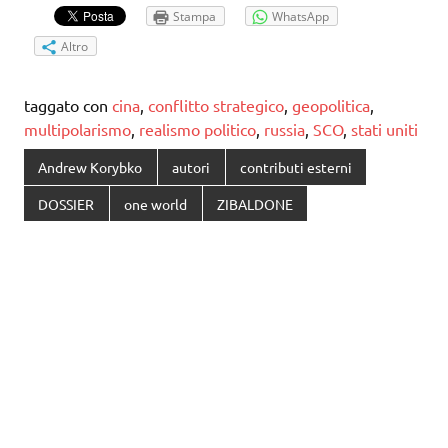
Stampa
WhatsApp
Altro
taggato con
cina
,
conflitto strategico
,
geopolitica
,
multipolarismo
,
realismo politico
,
russia
,
SCO
,
stati uniti
Andrew Korybko
autori
contributi esterni
DOSSIER
one world
ZIBALDONE