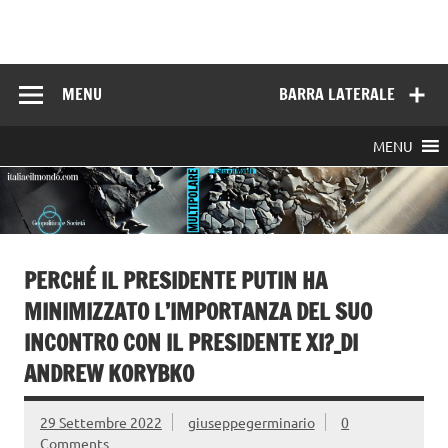
Skip
to
Italia e il mondo
content
MENU
BARRA LATERALE
MENU
PERCHÉ IL PRESIDENTE PUTIN HA
MINIMIZZATO L’IMPORTANZA DEL SUO
INCONTRO CON IL PRESIDENTE XI?_DI
ANDREW KORYBKO
29 Settembre 2022
giuseppegerminario
0
Comments