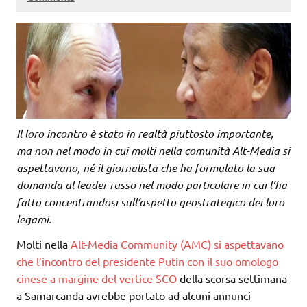
Il loro incontro è stato in realtà piuttosto importante,
ma non nel modo in cui molti nella comunità Alt-Media si
aspettavano, né il giornalista che ha formulato la sua
domanda al leader russo nel modo particolare in cui l’ha
fatto concentrandosi sull’aspetto geostrategico dei loro
legami.
Molti nella
Alt-Media Community (AMC) si aspettavano
che l’incontro del presidente Putin con il suo omologo
cinese a margine del
vertice SCO
della scorsa settimana
a Samarcanda avrebbe portato ad alcuni annunci