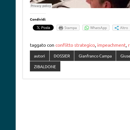
Condividi:
Stampa
WhatsApp
Altro
taggato con
conflitto strategico
,
impeachment
,
r
autori
DOSSIER
Gianfranco Campa
Gius
ZIBALDONE