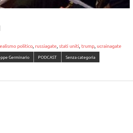
ealismo politico
,
russiagate
,
stati uniti
,
trump
,
ucrainagate
eppe Germinario
PODCAST
Senza categoria