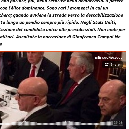
non parlare, poi, della retorica della democrazia. Il parere
 con l’élite dominante. Sono rari i momenti in cui un
chera; quando avviene la strada verso la destabilizzazione
tta lungo un pendio sempre più ripido. Negli Stati Uniti,
tazione del candidato unico alle presidenziali. Non male per
otalitari. Ascoltate la narrazione di Gianfranco Campa! Ne
o