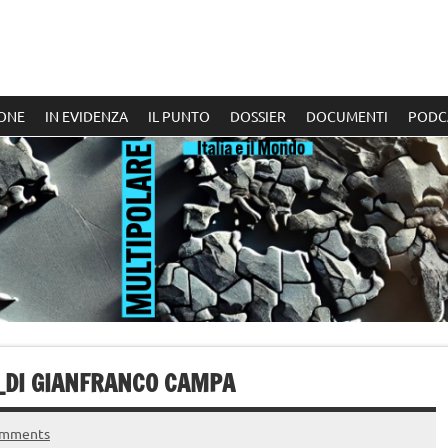
ONE
IN EVIDENZA
IL PUNTO
DOSSIER
DOCUMENTI
PODC
!_DI GIANFRANCO CAMPA
omments