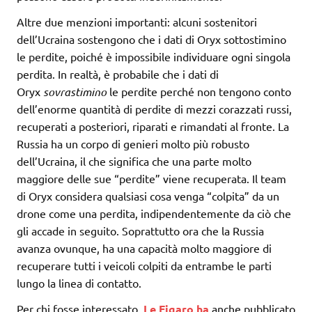
Altre due menzioni importanti: alcuni sostenitori
dell’Ucraina sostengono che i dati di Oryx sottostimino
le perdite, poiché è impossibile individuare ogni singola
perdita. In realtà, è probabile che i dati di
Oryx
sovrastimino
le perdite perché non tengono conto
dell’enorme quantità di perdite di mezzi corazzati russi,
recuperati a posteriori, riparati e rimandati al fronte. La
Russia ha un corpo di genieri molto più robusto
dell’Ucraina, il che significa che una parte molto
maggiore delle sue “perdite” viene recuperata. Il team
di Oryx considera qualsiasi cosa venga “colpita” da un
drone come una perdita, indipendentemente da ciò che
gli accade in seguito. Soprattutto ora che la Russia
avanza ovunque, ha una capacità molto maggiore di
recuperare tutti i veicoli colpiti da entrambe le parti
lungo la linea di contatto.
Per chi fosse interessato,
Le Figaro ha
anche pubblicato