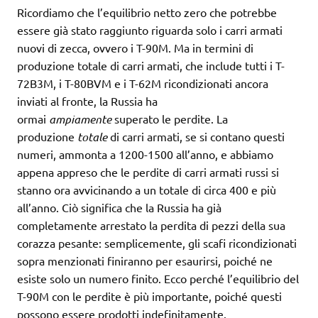
Ricordiamo che l’equilibrio netto zero che potrebbe
essere già stato raggiunto riguarda solo i carri armati
nuovi di zecca, ovvero i T-90M. Ma in termini di
produzione totale di carri armati, che include tutti i T-
72B3M, i T-80BVM e i T-62M ricondizionati ancora
inviati al fronte, la Russia ha
ormai
ampiamente
superato le perdite. La
produzione
totale
di carri armati, se si contano questi
numeri, ammonta a 1200-1500 all’anno, e abbiamo
appena appreso che le perdite di carri armati russi si
stanno ora avvicinando a un totale di circa 400 e più
all’anno. Ciò significa che la Russia ha già
completamente arrestato la perdita di pezzi della sua
corazza pesante: semplicemente, gli scafi ricondizionati
sopra menzionati finiranno per esaurirsi, poiché ne
esiste solo un numero finito. Ecco perché l’equilibrio del
T-90M con le perdite è più importante, poiché questi
possono essere prodotti indefinitamente.