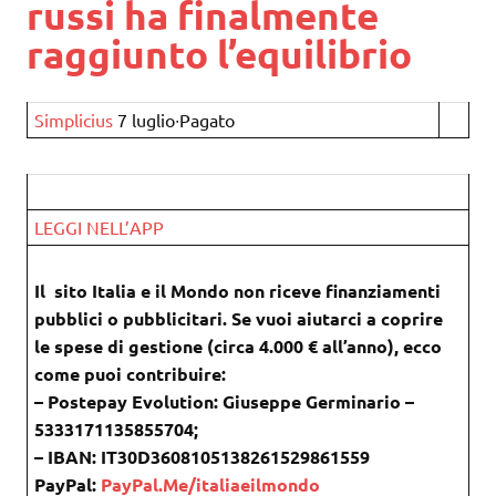
russi ha finalmente
raggiunto l’equilibrio
Simplicius
7 luglio∙Pagato
LEGGI NELL’APP
Il sito Italia e il Mondo non riceve finanziamenti
pubblici o pubblicitari. Se vuoi aiutarci a coprire
le spese di gestione (circa 4.000 € all’anno), ecco
come puoi contribuire:
– Postepay Evolution: Giuseppe Germinario –
5333171135855704;
– IBAN: IT30D3608105138261529861559
PayPal:
PayPal.Me/italiaeilmondo