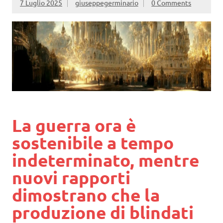
7 Luglio 2025
giuseppegerminario
0 Comments
La guerra ora è
sostenibile a tempo
indeterminato, mentre
nuovi rapporti
dimostrano che la
produzione di blindati